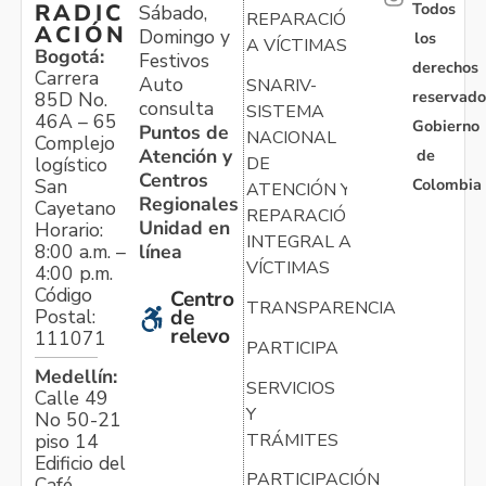
Todos
RADIC
Sábado,
REPARACIÓN
ACIÓN
Domingo y
los
A VÍCTIMAS
Bogotá:
Festivos
derechos
Carrera
Auto
SNARIV-
reservado
85D No.
consulta
SISTEMA
46A – 65
Gobierno
Puntos de
NACIONAL
Complejo
Atención y
de
logístico
DE
Centros
Colombia
San
ATENCIÓN Y
Regionales
Cayetano
REPARACIÓN
Unidad en
Horario:
INTEGRAL A
línea
8:00 a.m. –
VÍCTIMAS
4:00 p.m.
Código
Centro
TRANSPARENCIA
Postal:
de
relevo
111071
PARTICIPA
Medellín:
SERVICIOS
Calle 49
Y
No 50-21
TRÁMITES
piso 14
Edificio del
PARTICIPACIÓN
Café