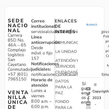
SEDE
Correo
ENLACES
NACIO
institucional:
DE
NAL
servicioalciudadano@unidadvictimas.gov.
INTERÉS
Carrera
Pol
Línea
85D No.
pr
anticorrupción:
COMUNICACIONES
46A – 65
Desde
Complejo
pr
LA UNIDAD
móvil o fijo:
logístico
C
157
San
ATENCIÓN Y
Notificaciones
Cayetano
M
SERVICIOS
judiciales:
Conmutador:
CIUDADANÍA
+57 (601)
notificaciones.juridicauariv@unidadvictim
7965150
Horario de
DATOS
Sí
atención
©
PARA LA
gu
Lunes a
Copyrigth
VENTA
en
PAZ
viernes
NILLA
os
2023
8:00 a.m. –
ÚNICA
FONDO
en:
-
6:00 p.m.
DE
PARA LA