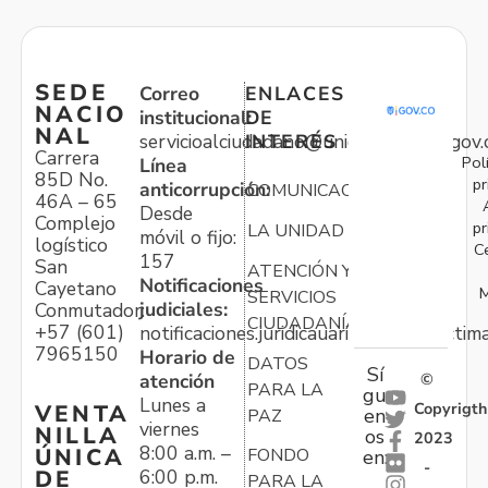
SEDE
Correo
ENLACES
NACIO
institucional:
DE
NAL
servicioalciudadano@unidadvictimas.gov.
INTERÉS
Carrera
Pol
Línea
85D No.
pr
anticorrupción:
COMUNICACIONES
46A – 65
Desde
Complejo
pr
LA UNIDAD
móvil o fijo:
logístico
C
157
San
ATENCIÓN Y
Notificaciones
Cayetano
M
SERVICIOS
judiciales:
Conmutador:
CIUDADANÍA
+57 (601)
notificaciones.juridicauariv@unidadvictim
7965150
Horario de
DATOS
Sí
atención
©
PARA LA
gu
Lunes a
Copyrigth
VENTA
en
PAZ
viernes
NILLA
os
2023
8:00 a.m. –
ÚNICA
FONDO
en:
-
6:00 p.m.
DE
PARA LA