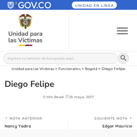
UNIDAD EN LÍNEA
Botón
Buscar:
Unidad para las Víctimas
>
Funcionarios
>
Bogotá
>
Diego Felipe
Diego Felipe
0 Min Read
25 mayo, 2017
NOTA ANTERIOR
SIGUIENTE NOTA
Nancy Yadira
Edgar Mauricio