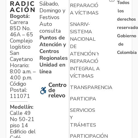
Todos
RADIC
Sábado,
REPARACIÓN
ACIÓN
Domingo y
los
A VÍCTIMAS
Bogotá:
Festivos
derechos
Carrera
Auto
SNARIV-
reservado
85D No.
consulta
SISTEMA
46A – 65
Gobierno
Puntos de
NACIONAL
Complejo
Atención y
de
logístico
DE
Centros
Colombia
San
ATENCIÓN Y
Regionales
Cayetano
REPARACIÓN
Unidad en
Horario:
INTEGRAL A
línea
8:00 a.m. –
VÍCTIMAS
4:00 p.m.
Código
Centro
TRANSPARENCIA
Postal:
de
relevo
111071
PARTICIPA
Medellín:
SERVICIOS
Calle 49
Y
No 50-21
TRÁMITES
piso 14
Edificio del
PARTICIPACIÓN
Café