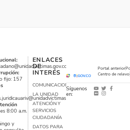
ENLACES
ucional:
DE
udadano@unidadvictimas.gov.co
Portal anterior
Po
INTERÉS
rrupción:
Centro de relevo
 fijo: 157
es
COMUNICACIONES
Síguenos
en:
LA UNIDAD
s.juridicauariv@unidadvictimas.gov.co
ATENCIÓN Y
tención
es 8:00 a.m.
SERVICIOS
CIUDADANÍA
ingo y
DATOS PARA