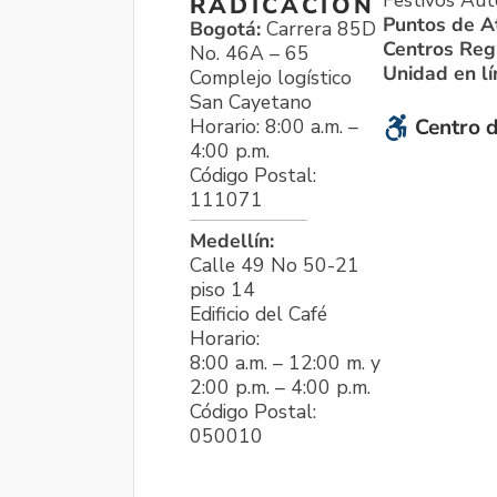
Festivos Aut
RADICACIÓN
Puntos de A
Bogotá:
Carrera 85D
Centros Reg
No. 46A – 65
Unidad en l
Complejo logístico
San Cayetano
Horario: 8:00 a.m. –
Centro d
4:00 p.m.
Código Postal:
111071
Medellín:
Calle 49 No 50-21
piso 14
Edificio del Café
Horario:
8:00 a.m. – 12:00 m. y
2:00 p.m. – 4:00 p.m.
Código Postal:
050010