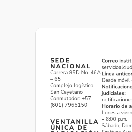
SEDE
Correo instit
NACIONAL
servicioalci
Carrera 85D No. 46A
Línea antico
– 65
Desde móvil o
Complejo logístico
Notificacion
San Cayetano
judiciales:
Conmutador: +57
notificacione
(601) 7965150
Horario de a
Lunes a viern
– 6:00 p.m.
VENTANILLA
Sábado, Dom
ÚNICA DE