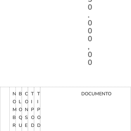
0
.
0
0
0
,
0
0
N
B
C
T
T
DOCUMENTO
O
L
O
I
I
M
O
N
P
P
B
Q
S
O
O
R
U
E
D
D