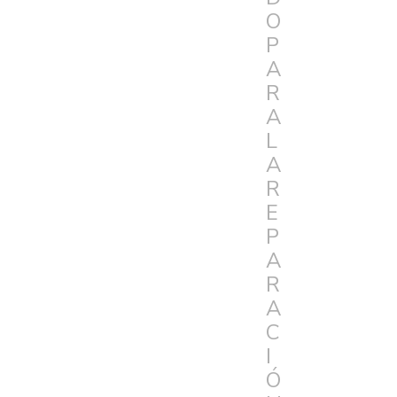
O
P
A
R
A
L
A
R
E
P
A
R
A
C
I
Ó