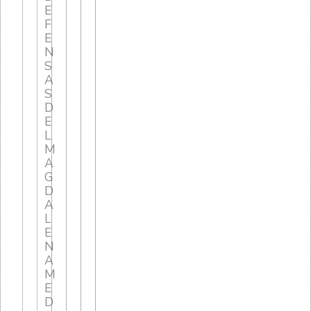
E
F
E
N
S
A
S
D
E
L
M
A
G
D
A
L
E
N
A
M
E
D