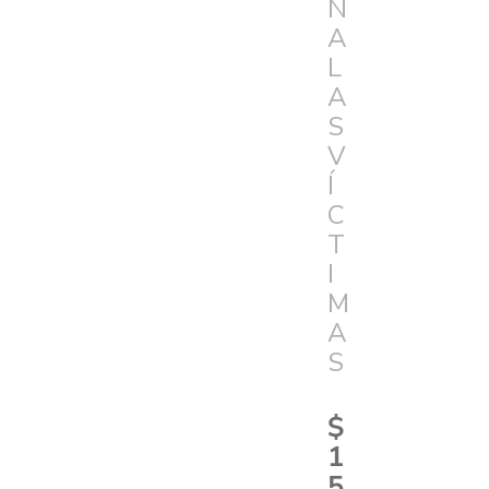
N
A
L
A
S
V
Í
C
T
I
M
A
S
$
1
5