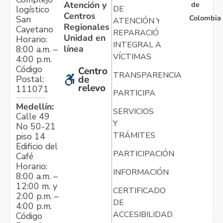
Atención y
de
logístico
DE
Centros
Colombia
San
ATENCIÓN Y
Regionales
Cayetano
REPARACIÓN
Unidad en
Horario:
INTEGRAL A
línea
8:00 a.m. –
VÍCTIMAS
4:00 p.m.
Código
Centro
TRANSPARENCIA
Postal:
de
relevo
111071
PARTICIPA
Medellín:
SERVICIOS
Calle 49
Y
No 50-21
TRÁMITES
piso 14
Edificio del
PARTICIPACIÓN
Café
Horario:
INFORMACIÓN
8:00 a.m. –
12:00 m. y
CERTIFICADO
2:00 p.m. –
DE
4:00 p.m.
ACCESIBILIDAD
Código