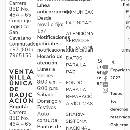
Carrera
Pol
Línea
85D No.
pr
anticorrupción:
COMUNICACIONES
46A – 65
Desde
Complejo
pr
LA UNIDAD
móvil o fijo:
logístico
C
157
San
ATENCIÓN Y
Notificaciones
Cayetano
M
SERVICIOS
judiciales:
Conmutador:
CIUDADANÍA
+57 (601)
notificaciones.juridicauariv@unidadvictim
7965150
Horario de
DATOS
Sí
atención
©
PARA LA
gu
Lunes a
Copyrigth
VENTA
en
PAZ
viernes
NILLA
os
2023
8:00 a.m. –
ÚNICA
FONDO
en:
-
6:00 p.m.
DE
PARA LA
Todos
RADIC
Sábado,
REPARACIÓN
ACIÓN
Domingo y
los
A VÍCTIMAS
Bogotá:
Festivos
derechos
Carrera
Auto
SNARIV-
reservado
85D No.
consulta
SISTEMA
46A – 65
Gobierno
Puntos de
NACIONAL
Complejo