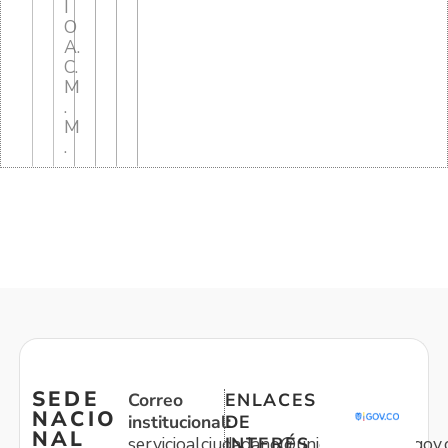
I
O
A.
C.
M
.
M
.
SEDE
Correo
ENLACES
NACIO
institucional:
DE
NAL
servicioalciudadano@unidadvictimas.gov.
INTERÉS