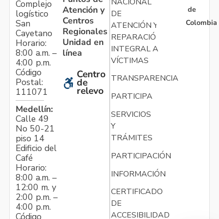
NACIONAL
Complejo
Atención y
de
logístico
DE
Centros
Colombia
San
ATENCIÓN Y
Regionales
Cayetano
REPARACIÓN
Unidad en
Horario:
INTEGRAL A
línea
8:00 a.m. –
VÍCTIMAS
4:00 p.m.
Código
Centro
TRANSPARENCIA
Postal:
de
relevo
111071
PARTICIPA
Medellín:
SERVICIOS
Calle 49
Y
No 50-21
TRÁMITES
piso 14
Edificio del
PARTICIPACIÓN
Café
Horario:
INFORMACIÓN
8:00 a.m. –
12:00 m. y
CERTIFICADO
2:00 p.m. –
DE
4:00 p.m.
ACCESIBILIDAD
Código