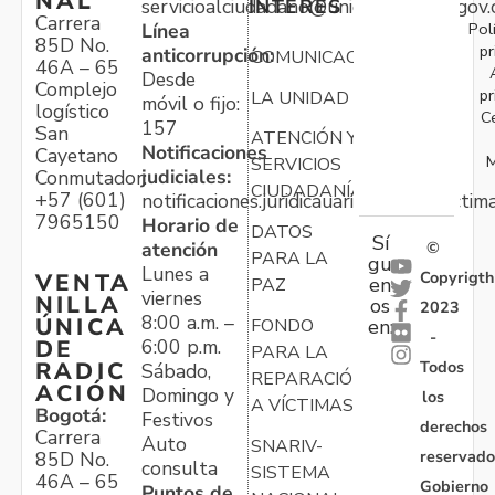
NAL
servicioalciudadano@unidadvictimas.gov.
INTERÉS
Carrera
Pol
Línea
85D No.
pr
anticorrupción:
COMUNICACIONES
46A – 65
Desde
Complejo
pr
LA UNIDAD
móvil o fijo:
logístico
C
157
San
ATENCIÓN Y
Notificaciones
Cayetano
M
SERVICIOS
judiciales:
Conmutador:
CIUDADANÍA
+57 (601)
notificaciones.juridicauariv@unidadvictim
7965150
Horario de
DATOS
Sí
atención
©
PARA LA
gu
Lunes a
Copyrigth
VENTA
en
PAZ
viernes
NILLA
os
2023
8:00 a.m. –
ÚNICA
FONDO
en:
-
6:00 p.m.
DE
PARA LA
Todos
RADIC
Sábado,
REPARACIÓN
ACIÓN
Domingo y
los
A VÍCTIMAS
Bogotá:
Festivos
derechos
Carrera
Auto
SNARIV-
reservado
85D No.
consulta
SISTEMA
46A – 65
Gobierno
Puntos de