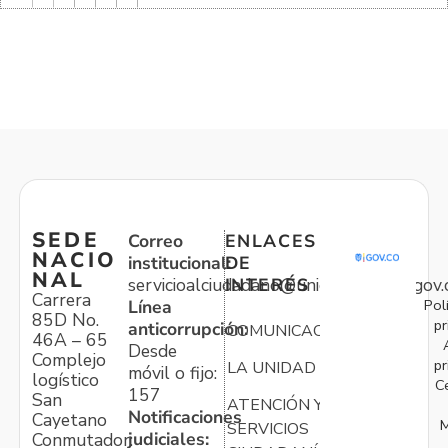
SEDE
Correo
ENLACES
NACIO
institucional:
DE
NAL
servicioalciudadano@unidadvictimas.gov.
INTERÉS
Carrera
Pol
Línea
85D No.
pr
anticorrupción:
COMUNICACIONES
46A – 65
Desde
Complejo
pr
LA UNIDAD
móvil o fijo:
logístico
C
157
San
ATENCIÓN Y
Notificaciones
Cayetano
M
SERVICIOS
judiciales:
Conmutador: