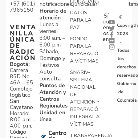
CIUDADANÍA
+57 (601)
notificaciones.juridicauariv@unidadvictim
7965150
Horario de
DATOS
Sí
atención
©
PARA LA
gu
Lunes a
Copyrigth
VENTA
en
PAZ
viernes
NILLA
os
2023
8:00 a.m. –
ÚNICA
FONDO
en:
-
6:00 p.m.
DE
PARA LA
Todos
RADIC
Sábado,
REPARACIÓN
ACIÓN
Domingo y
los
A VÍCTIMAS
Bogotá:
Festivos
derechos
Carrera
Auto
SNARIV-
reservado
85D No.
consulta
SISTEMA
46A – 65
Gobierno
Puntos de
NACIONAL
Complejo
Atención y
de
logístico
DE
Centros
Colombia
San
ATENCIÓN Y
Regionales
Cayetano
REPARACIÓN
Unidad en
Horario:
INTEGRAL A
línea
8:00 a.m. –
VÍCTIMAS
4:00 p.m.
Código
Centro
TRANSPARENCIA
Postal: