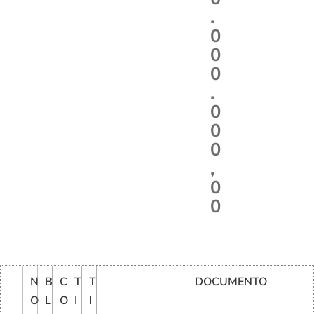
.
0
0
0
.
0
0
0
,
0
0
N
B
C
T
T
DOCUMENTO
O
L
O
I
I