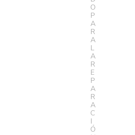
O
P
A
R
A
L
A
R
E
P
A
R
A
C
I
Ó