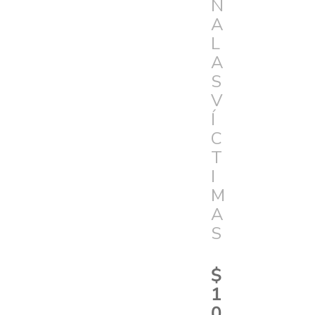
N
A
L
A
S
V
Í
C
T
I
M
A
S
$
1
0