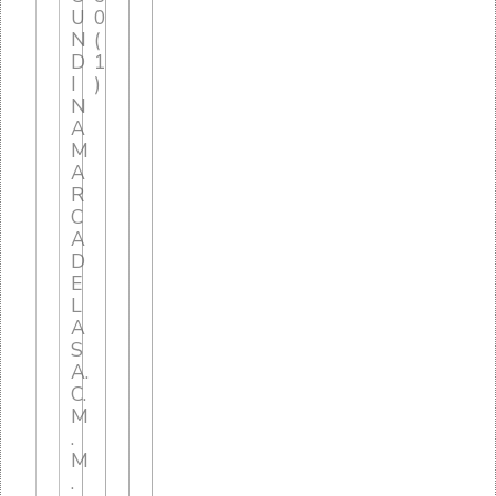
U
0
N
(
D
1
I
)
N
A
M
A
R
C
A
D
E
L
A
S
A.
C.
M
.
M
.