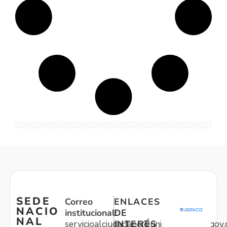
SEDE
Correo
ENLACES
NACIO
institucional:
DE
NAL
servicioalciudadano@unidadvictimas.gov.
INTERÉS