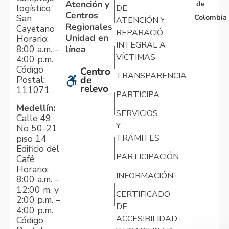
Atención y
de
logístico
DE
Centros
Colombia
San
ATENCIÓN Y
Regionales
Cayetano
REPARACIÓN
Unidad en
Horario:
INTEGRAL A
línea
8:00 a.m. –
VÍCTIMAS
4:00 p.m.
Código
Centro
TRANSPARENCIA
Postal:
de
relevo
111071
PARTICIPA
Medellín:
SERVICIOS
Calle 49
Y
No 50-21
TRÁMITES
piso 14
Edificio del
PARTICIPACIÓN
Café
Horario:
INFORMACIÓN
8:00 a.m. –
12:00 m. y
CERTIFICADO
2:00 p.m. –
DE
4:00 p.m.
ACCESIBILIDAD
Código