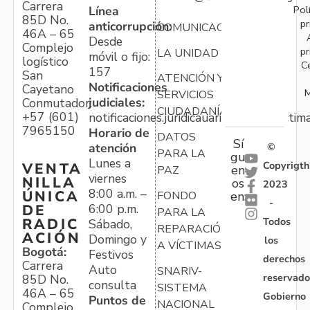
Carrera
Pol
Línea
85D No.
pr
anticorrupción:
COMUNICACIONES
46A – 65
Desde
Complejo
pr
LA UNIDAD
móvil o fijo:
logístico
C
157
San
ATENCIÓN Y
Notificaciones
Cayetano
M
SERVICIOS
judiciales:
Conmutador:
CIUDADANÍA
+57 (601)
notificaciones.juridicauariv@unidadvictim
7965150
Horario de
DATOS
Sí
atención
©
PARA LA
gu
Lunes a
Copyrigth
VENTA
en
PAZ
viernes
NILLA
os
2023
8:00 a.m. –
ÚNICA
FONDO
en:
-
6:00 p.m.
DE
PARA LA
Todos
RADIC
Sábado,
REPARACIÓN
ACIÓN
Domingo y
los
A VÍCTIMAS
Bogotá:
Festivos
derechos
Carrera
Auto
SNARIV-
reservado
85D No.
consulta
SISTEMA
46A – 65
Gobierno
Puntos de
NACIONAL
Complejo