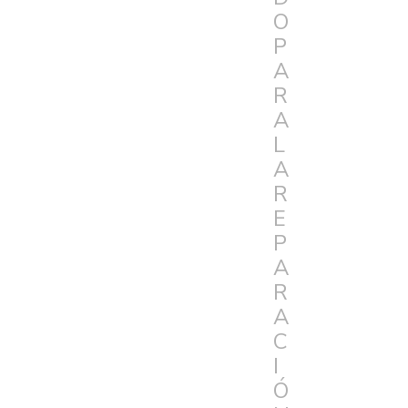
O
P
A
R
A
L
A
R
E
P
A
R
A
C
I
Ó