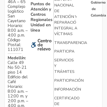
46A – 65
Gobierno
Puntos de
NACIONAL
Complejo
Atención y
de
logístico
DE
Centros
Colombia
San
ATENCIÓN Y
Regionales
Cayetano
REPARACIÓN
Unidad en
Horario:
INTEGRAL A
línea
8:00 a.m. –
VÍCTIMAS
4:00 p.m.
Código
Centro
TRANSPARENCIA
Postal:
de
relevo
111071
PARTICIPA
Medellín:
SERVICIOS
Calle 49
Y
No 50-21
TRÁMITES
piso 14
Edificio del
PARTICIPACIÓN
Café
Horario:
INFORMACIÓN
8:00 a.m. –
12:00 m. y
CERTIFICADO
2:00 p.m. –
DE
4:00 p.m.