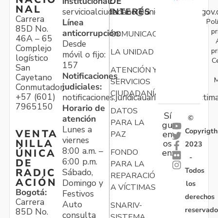
institucional:
DE
NAL
servicioalciudadano@unidadvictimas.gov.
INTERÉS
Carrera
Pol
Línea
85D No.
pr
anticorrupción:
COMUNICACIONES
46A – 65
Desde
Complejo
pr
LA UNIDAD
móvil o fijo:
logístico
C
157
San
ATENCIÓN Y
Notificaciones
Cayetano
M
SERVICIOS
judiciales:
Conmutador:
CIUDADANÍA
+57 (601)
notificaciones.juridicauariv@unidadvictim
7965150
Horario de
DATOS
Sí
atención
©
PARA LA
gu
Lunes a
Copyrigth
VENTA
en
PAZ
viernes
NILLA
os
2023
8:00 a.m. –
ÚNICA
FONDO
en:
-
6:00 p.m.
DE
PARA LA
Todos
RADIC
Sábado,
REPARACIÓN
ACIÓN
Domingo y
los
A VÍCTIMAS
Bogotá:
Festivos
derechos
Carrera
Auto
SNARIV-
reservado
85D No.
consulta
SISTEMA