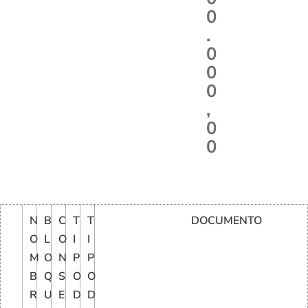
0
.
0
0
0
,
0
0
N
B
C
T
T
DOCUMENTO
O
L
O
I
I
M
O
N
P
P
B
Q
S
O
O
R
U
E
D
D