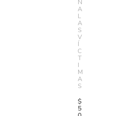
N
A
L
A
S
V
Í
C
T
I
M
A
S
$
5
0