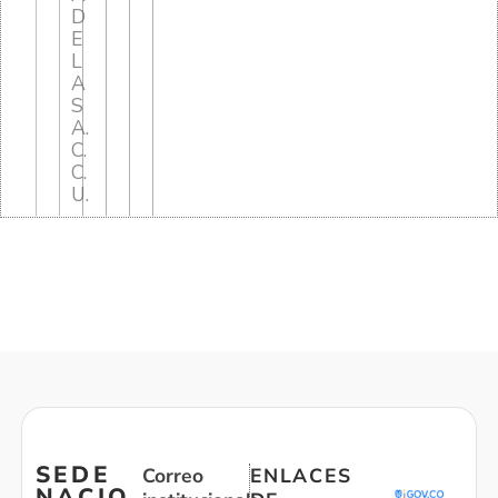
D
E
L
A
S
A.
C.
C.
U.
SEDE
Correo
ENLACES
NACIO