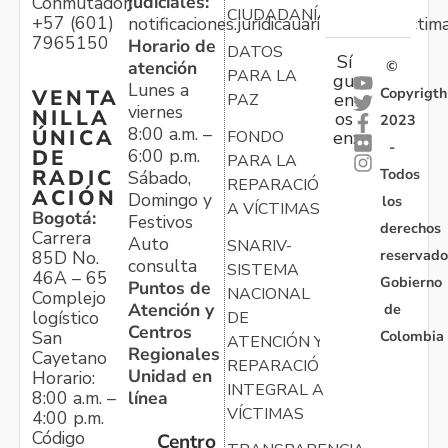
judiciales:
Conmutador:
CIUDADANÍA
+57 (601)
notificaciones.juridicauariv@unidadvictim
7965150
Horario de
DATOS
Sí
atención
©
PARA LA
gu
Lunes a
Copyrigth
VENTA
en
PAZ
viernes
NILLA
os
2023
8:00 a.m. –
ÚNICA
FONDO
en:
-
6:00 p.m.
DE
PARA LA
Todos
RADIC
Sábado,
REPARACIÓN
ACIÓN
Domingo y
los
A VÍCTIMAS
Bogotá:
Festivos
derechos
Carrera
Auto
SNARIV-
reservado
85D No.
consulta
SISTEMA
46A – 65
Gobierno
Puntos de
NACIONAL
Complejo
Atención y
de
logístico
DE
Centros
Colombia
San
ATENCIÓN Y
Regionales
Cayetano
REPARACIÓN
Unidad en
Horario:
INTEGRAL A
línea
8:00 a.m. –
VÍCTIMAS
4:00 p.m.
Código
Centro