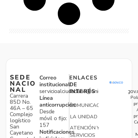
SEDE
Correo
ENLACES
NACIO
institucional:
DE
NAL
servicioalciudadano@unidadvictimas.gov.
INTERÉS
Carrera
Pol
Línea
85D No.
pr
anticorrupción:
COMUNICACIONES
46A – 65
Desde
Complejo
pr
LA UNIDAD
móvil o fijo:
logístico
C
157
San
ATENCIÓN Y
Notificaciones
Cayetano
M
SERVICIOS