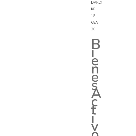
DARLY
KR
18
68A
20
B
i
e
n
e
s
A
c
t
i
v
o