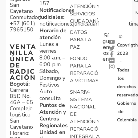
C
157
San
ATENCIÓN Y
Notificaciones
Cayetano
M
SERVICIOS
judiciales:
Conmutador:
CIUDADANÍA
+57 (601)
notificaciones.juridicauariv@unidadvictim
7965150
Horario de
DATOS
Sí
atención
©
PARA LA
gu
Lunes a
Copyrigth
VENTA
en
PAZ
viernes
NILLA
os
2023
8:00 a.m. –
ÚNICA
FONDO
en:
-
6:00 p.m.
DE
PARA LA
Todos
RADIC
Sábado,
REPARACIÓN
ACIÓN
Domingo y
los
A VÍCTIMAS
Bogotá:
Festivos
derechos
Carrera
Auto
SNARIV-
reservado
85D No.
consulta
SISTEMA
46A – 65
Gobierno
Puntos de
NACIONAL
Complejo
Atención y
de
logístico
DE
Centros
Colombia
San
ATENCIÓN Y
Regionales
Cayetano
REPARACIÓN
Unidad en
Horario:
INTEGRAL A