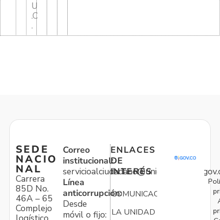
U
.C
.
SEDE
Correo
ENLACES
NACIO
institucional:
DE
NAL
servicioalciudadano@unidadvictimas.gov.
INTERÉS
Carrera
Pol
Línea
85D No.
pr
anticorrupción:
COMUNICACIONES
46A – 65
Desde
Complejo
pr
LA UNIDAD
móvil o fijo:
logístico