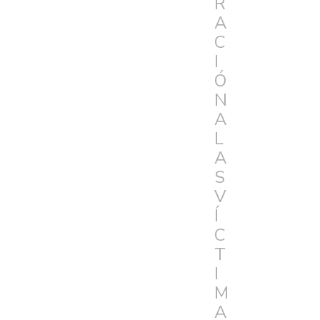
R
A
C
I
Ó
N
A
L
A
S
V
Í
C
T
I
M
A