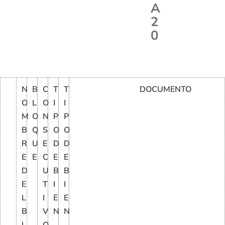
A
2
0
N
B
C
T
T
DOCUMENTO
O
L
O
I
I
M
O
N
P
P
B
Q
S
O
O
R
U
E
D
D
E
E
C
E
E
D
U
B
B
E
T
I
I
L
I
E
E
B
V
N
N