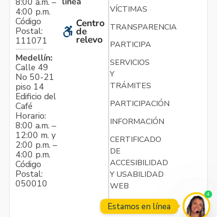
línea
8:00 a.m. –
VÍCTIMAS
4:00 p.m.
Código
Centro
TRANSPARENCIA
Postal:
de
relevo
111071
PARTICIPA
Medellín:
SERVICIOS
Calle 49
Y
No 50-21
TRÁMITES
piso 14
Edificio del
PARTICIPACIÓN
Café
Horario:
INFORMACIÓN
8:00 a.m. –
12:00 m. y
CERTIFICADO
2:00 p.m. –
DE
4:00 p.m.
ACCESIBILIDAD
Código
Postal:
Y USABILIDAD
050010
WEB
4
Estamos en línea