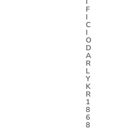
I
F
I
C
I
O
D
A
R
L
Y
K
R
1
8
6
8