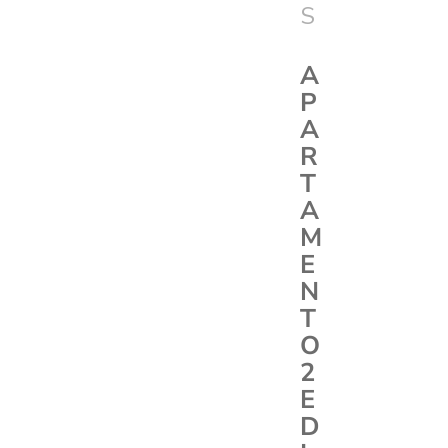
S
A
P
A
R
T
A
M
E
N
T
O
2
E
D