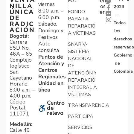
VENTA
en
PAZ
viernes
NILLA
os
2023
8:00 a.m. –
ÚNICA
FONDO
en:
-
6:00 p.m.
DE
PARA LA
Todos
RADIC
Sábado,
REPARACIÓN
ACIÓN
Domingo y
los
A VÍCTIMAS
Bogotá:
Festivos
derechos
Carrera
Auto
SNARIV-
reservado
85D No.
consulta
SISTEMA
46A – 65
Gobierno
Puntos de
NACIONAL
Complejo
Atención y
de
logístico
DE
Centros
Colombia
San
ATENCIÓN Y
Regionales
Cayetano
REPARACIÓN
Unidad en
Horario:
INTEGRAL A
línea
8:00 a.m. –
VÍCTIMAS
4:00 p.m.
Código
Centro
TRANSPARENCIA
Postal:
de
relevo
111071
PARTICIPA
Medellín:
SERVICIOS
Calle 49