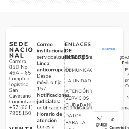
SEDE
Correo
ENLACES
NACIO
institucional:
DE
NAL
servicioalciudadano@unidadvictimas.gov.
INTERÉS
Carrera
Pol
Línea
85D No.
pr
anticorrupción:
COMUNICACIONES
46A – 65
Desde
Complejo
pr
LA UNIDAD
móvil o fijo:
logístico
C
157
San
ATENCIÓN Y
Notificaciones
Cayetano
M
SERVICIOS
judiciales:
Conmutador:
CIUDADANÍA
+57 (601)
notificaciones.juridicauariv@unidadvictim
7965150
Horario de
DATOS
Sí
atención
©
PARA LA
gu
Lunes a
Copyrigth