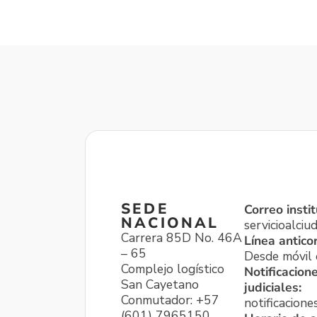
SEDE
Correo instit
NACIONAL
servicioalci
Carrera 85D No. 46A
Línea antico
– 65
Desde móvil o
Complejo logístico
Notificacion
San Cayetano
judiciales:
Conmutador: +57
notificacione
(601) 7965150