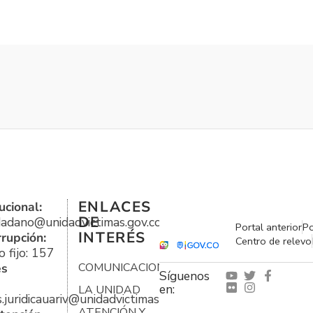
ENLACES
ucional:
DE
udadano@unidadvictimas.gov.co
Portal anterior
Po
INTERÉS
rrupción:
Centro de relevo
 fijo: 157
es
COMUNICACIONES
Síguenos
en:
LA UNIDAD
s.juridicauariv@unidadvictimas.gov.co
ATENCIÓN Y