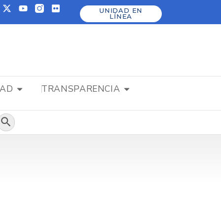
UNIDAD EN
LÍNEA
DAD
TRANSPARENCIA
Botón de búsqueda