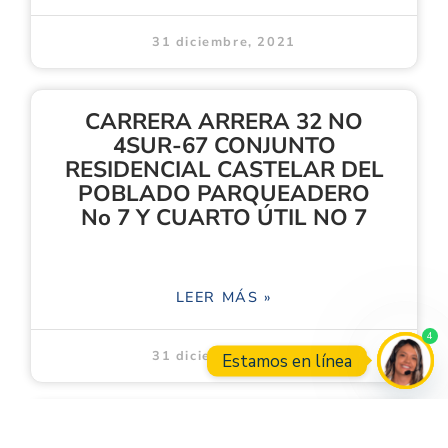
31 diciembre, 2021
CARRERA ARRERA 32 NO
4SUR-67 CONJUNTO
RESIDENCIAL CASTELAR DEL
POBLADO PARQUEADERO
No 7 Y CUARTO ÚTIL NO 7
LEER MÁS »
4
31 diciembre, 2021
Estamos en línea
Open
CASA CRA. 36A 54-77