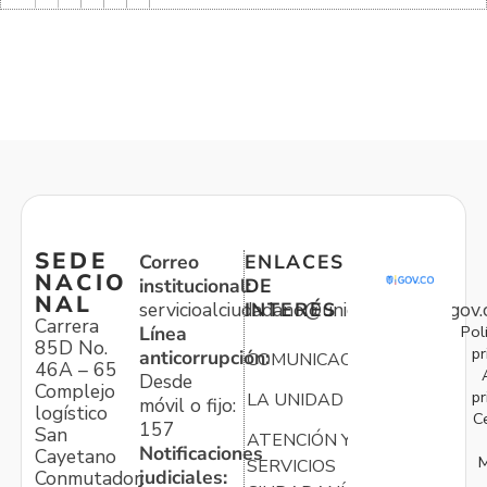
SEDE
Correo
ENLACES
NACIO
institucional:
DE
NAL
servicioalciudadano@unidadvictimas.gov.
INTERÉS
Carrera
Pol
Línea
85D No.
pr
anticorrupción:
COMUNICACIONES
46A – 65
Desde
Complejo
pr
LA UNIDAD
móvil o fijo:
logístico
C
157
San
ATENCIÓN Y
Notificaciones
Cayetano
M
SERVICIOS
judiciales:
Conmutador: