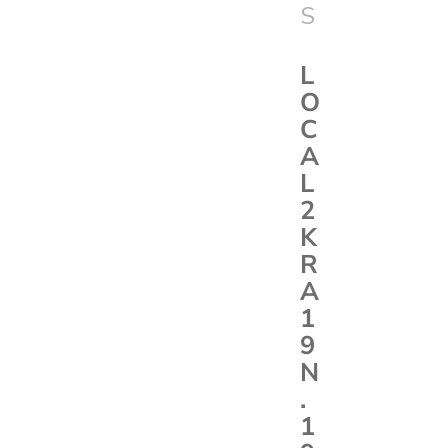
S
L
O
C
A
L
2
K
R
A
1
9
N
.
1