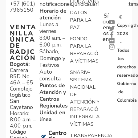
CIUDADANÍA
+57 (601)
notificaciones.juridicauariv@unidadvictim
7965150
Horario de
DATOS
Sí
atención
©
PARA LA
gu
Lunes a
Copyrigth
VENTA
en
PAZ
viernes
NILLA
os
2023
8:00 a.m. –
ÚNICA
FONDO
en:
-
6:00 p.m.
DE
PARA LA
Todos
RADIC
Sábado,
REPARACIÓN
ACIÓN
Domingo y
los
A VÍCTIMAS
Bogotá:
Festivos
derechos
Carrera
Auto
SNARIV-
reservado
85D No.
consulta
SISTEMA
46A – 65
Gobierno
Puntos de
NACIONAL
Complejo
Atención y
de
logístico
DE
Centros
Colombia
San
ATENCIÓN Y
Regionales
Cayetano
REPARACIÓN
Unidad en
Horario:
INTEGRAL A
línea
8:00 a.m. –
VÍCTIMAS
4:00 p.m.
Código
Centro
TRANSPARENCIA
Postal: