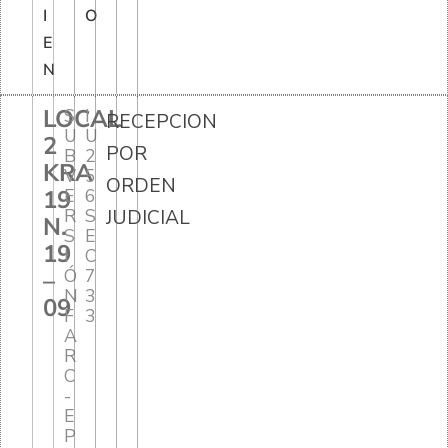
I
O
E
N
LOCAL
S
I
RECEPCION
U
U
2
POR
B
2
KRA
V
5
ORDEN
19
E
6
R
S
JUDICIAL
N.
S
E
19
I
C
Ó
7
–
N
3
09
F
3
A
R
C
-
E
P