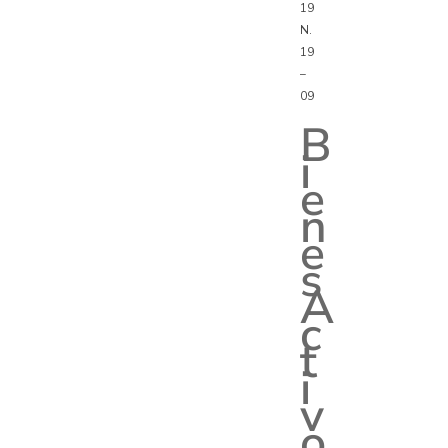
19
N.
19
–
09
B
i
e
n
e
s
A
c
t
i
v
o