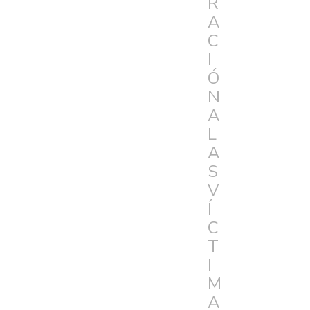
R
A
C
I
Ó
N
A
L
A
S
V
Í
C
T
I
M
A