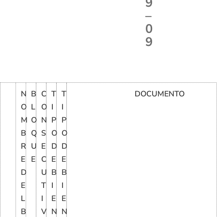
9
–
0
9
N
B
C
T
T
DOCUMENTO
O
L
O
I
I
M
O
N
P
P
B
Q
S
O
O
R
U
E
D
D
E
E
C
E
E
D
U
B
B
E
T
I
I
L
I
E
E
B
V
N
N