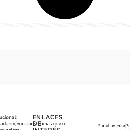
ENLACES
ucional:
DE
udadano@unidadvictimas.gov.co
Portal anterior
Po