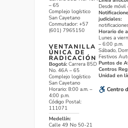
Línea antico
– 65
Desde móvil o
Complejo logístico
Notificacion
San Cayetano
judiciales:
Conmutador: +57
notificacione
(601) 7965150
Horario de a
Lunes a viern
– 6:00 p.m.
VENTANILLA
Sábado, Dom
ÚNICA DE
Festivos Aut
RADICACIÓN
Puntos de A
Bogotá:
Carrera 85D
Centros Reg
No. 46A – 65
Unidad en l
Complejo logístico
San Cayetano
Horario: 8:00 a.m. –
Centro d
4:00 p.m.
Código Postal:
111071
Medellín:
Calle 49 No 50-21