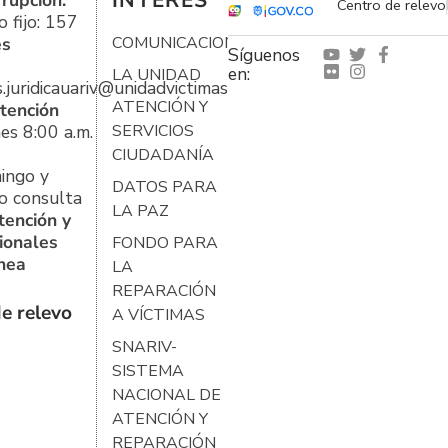
INTERÉS
rrupción:
Centro de relevo
 fijo: 157
es
COMUNICACIONES
Síguenos
en:
LA UNIDAD
s.juridicauariv@unidadvictimas.gov.co
ATENCIÓN Y
tención
es 8:00 a.m.
SERVICIOS
CIUDADANÍA
ingo y
DATOS PARA
o consulta
LA PAZ
tención y
ionales
FONDO PARA
ínea
LA
REPARACIÓN
e relevo
A VÍCTIMAS
SNARIV-
SISTEMA
NACIONAL DE
ATENCIÓN Y
REPARACIÓN