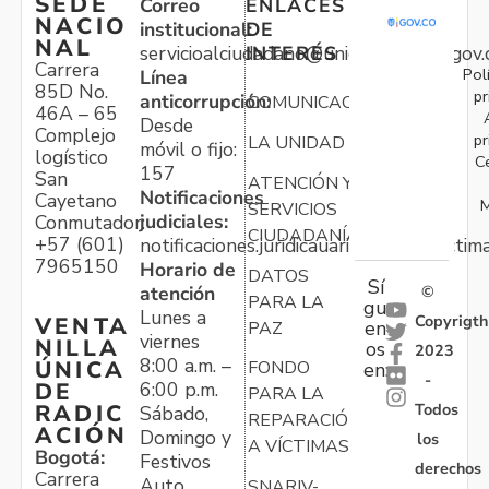
SEDE
Correo
ENLACES
NACIO
institucional:
DE
NAL
servicioalciudadano@unidadvictimas.gov.
INTERÉS
Carrera
Pol
Línea
85D No.
pr
anticorrupción:
COMUNICACIONES
46A – 65
Desde
Complejo
pr
LA UNIDAD
móvil o fijo:
logístico
C
157
San
ATENCIÓN Y
Notificaciones
Cayetano
M
SERVICIOS
judiciales:
Conmutador:
CIUDADANÍA
+57 (601)
notificaciones.juridicauariv@unidadvictim
7965150
Horario de
DATOS
Sí
atención
©
PARA LA
gu
Lunes a
Copyrigth
VENTA
en
PAZ
viernes
NILLA
os
2023
8:00 a.m. –
ÚNICA
FONDO
en:
-
6:00 p.m.
DE
PARA LA
Todos
RADIC
Sábado,
REPARACIÓN
ACIÓN
Domingo y
los
A VÍCTIMAS
Bogotá:
Festivos
derechos
Carrera
Auto
SNARIV-