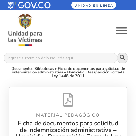
UNIDAD EN LÍNEA
Botón
Buscar:
Documentos Bibliotecas
»
Ficha de documentos para solicitud de
indemnización administrativa – Homicidio, Desaparición Forzada
Ley 1448 de 2011
MATERIAL PEDAGÓGICO
Ficha de documentos para solicitud
de indemnización administrativa –