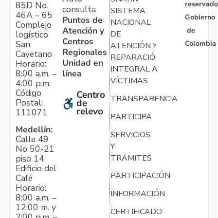
reservado
85D No.
consulta
SISTEMA
46A – 65
Gobierno
Puntos de
NACIONAL
Complejo
Atención y
de
logístico
DE
Centros
Colombia
San
ATENCIÓN Y
Regionales
Cayetano
REPARACIÓN
Unidad en
Horario:
INTEGRAL A
línea
8:00 a.m. –
VÍCTIMAS
4:00 p.m.
Código
Centro
TRANSPARENCIA
Postal:
de
relevo
111071
PARTICIPA
Medellín:
SERVICIOS
Calle 49
Y
No 50-21
TRÁMITES
piso 14
Edificio del
PARTICIPACIÓN
Café
Horario:
INFORMACIÓN
8:00 a.m. –
12:00 m. y
CERTIFICADO
2:00 p.m. –