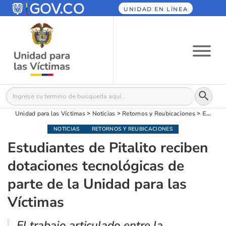
UNIDAD EN LÍNEA
Botón
Buscar:
Unidad para las Víctimas
>
Noticias
>
Retornos y Reubicaciones
>
Estudiantes de Pitalito reciben dotaciones tecnológicas de parte de la Unidad para las Víctimas
NOTICIAS
RETORNOS Y REUBICACIONES
Estudiantes de Pitalito reciben
dotaciones tecnológicas de
parte de la Unidad para las
Víctimas
El trabajo articulado entre la