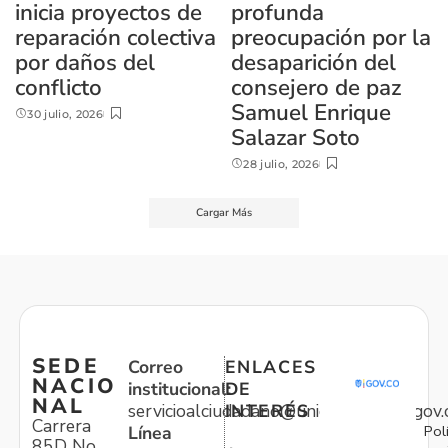
inicia proyectos de
profunda
reparación colectiva
preocupación por la
por daños del
desaparición del
conflicto
consejero de paz
Samuel Enrique
30 julio, 2026
Salazar Soto
28 julio, 2026
Cargar Más
SEDE
Correo
ENLACES
NACIO
institucional:
DE
NAL
servicioalciudadano@unidadvictimas.gov.
INTERÉS
Carrera
Pol
Línea
85D No.