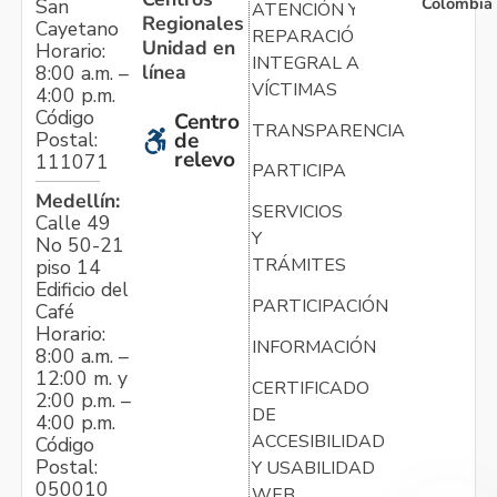
Colombia
San
ATENCIÓN Y
Regionales
Cayetano
REPARACIÓN
Unidad en
Horario:
INTEGRAL A
línea
8:00 a.m. –
VÍCTIMAS
4:00 p.m.
Código
Centro
TRANSPARENCIA
Postal:
de
relevo
111071
PARTICIPA
Medellín:
SERVICIOS
Calle 49
Y
No 50-21
TRÁMITES
piso 14
Edificio del
PARTICIPACIÓN
Café
Horario:
INFORMACIÓN
8:00 a.m. –
12:00 m. y
CERTIFICADO
2:00 p.m. –
DE
4:00 p.m.
ACCESIBILIDAD
Código
Postal:
Y USABILIDAD
050010
WEB