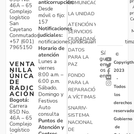
pr
anticorrupción:
COMUNICACIONES
46A – 65
Desde
Complejo
pr
LA UNIDAD
móvil o fijo:
logístico
C
157
San
ATENCIÓN Y
Notificaciones
Cayetano
M
SERVICIOS
judiciales:
Conmutador:
CIUDADANÍA
+57 (601)
notificaciones.juridicauariv@unidadvictim
7965150
Horario de
DATOS
Sí
atención
©
PARA LA
gu
Lunes a
Copyrigth
VENTA
en
PAZ
viernes
NILLA
os
2023
8:00 a.m. –
ÚNICA
FONDO
en:
-
6:00 p.m.
DE
PARA LA
Todos
RADIC
Sábado,
REPARACIÓN
ACIÓN
Domingo y
los
A VÍCTIMAS
Bogotá:
Festivos
derechos
Carrera
Auto
SNARIV-
reservado
85D No.
consulta
SISTEMA
46A – 65
Gobierno
Puntos de
NACIONAL
Complejo
Atención y
de
logístico
DE
Centros