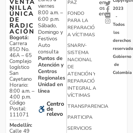
Copyrigth
VENTA
en
PAZ
viernes
NILLA
os
2023
8:00 a.m. –
ÚNICA
FONDO
en:
-
6:00 p.m.
DE
PARA LA
Todos
RADIC
Sábado,
REPARACIÓN
ACIÓN
Domingo y
los
A VÍCTIMAS
Bogotá:
Festivos
derechos
Carrera
Auto
SNARIV-
reservado
85D No.
consulta
SISTEMA
46A – 65
Gobierno
Puntos de
NACIONAL
Complejo
Atención y
de
logístico
DE
Centros
Colombia
San
ATENCIÓN Y
Regionales
Cayetano
REPARACIÓN
Unidad en
Horario:
INTEGRAL A
línea
8:00 a.m. –
VÍCTIMAS
4:00 p.m.
Código
Centro
TRANSPARENCIA
Postal:
de
relevo
111071
PARTICIPA
Medellín:
SERVICIOS
Calle 49