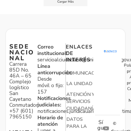
Cargar Más
SEDE
Correo
ENLACES
NACIO
institucional:
DE
NAL
servicioalciudadano@unidadvictimas.gov.
INTERÉS
Carrera
Pol
Línea
85D No.
pr
anticorrupción:
COMUNICACIONES
46A – 65
Desde
Complejo
pr
LA UNIDAD
móvil o fijo:
logístico
C
157
San
ATENCIÓN Y
Notificaciones
Cayetano
M
SERVICIOS
judiciales:
Conmutador:
CIUDADANÍA
+57 (601)
notificaciones.juridicauariv@unidadvictim
7965150
Horario de
DATOS
Sí
atención
©
PARA LA
gu
Lunes a