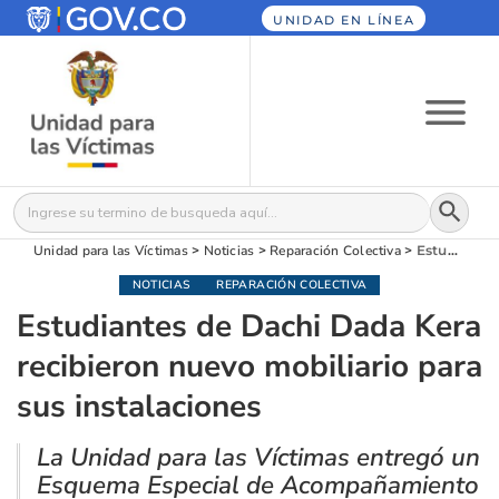
UNIDAD EN LÍNEA
Botón
Buscar:
Unidad para las Víctimas
>
Noticias
>
Reparación Colectiva
>
Estudiantes de Dachi Dada Kera recibieron nuevo mobiliario para sus instalaciones
NOTICIAS
REPARACIÓN COLECTIVA
Estudiantes de Dachi Dada Kera
recibieron nuevo mobiliario para
sus instalaciones
La Unidad para las Víctimas entregó un
Esquema Especial de Acompañamiento