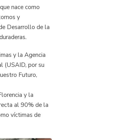
a, que nace como
tornos y
 de Desarrollo de la
s duraderas.
timas y la Agencia
al (USAID, por su
uestro Futuro,
lorencia y la
recta al 90% de la
como víctimas de