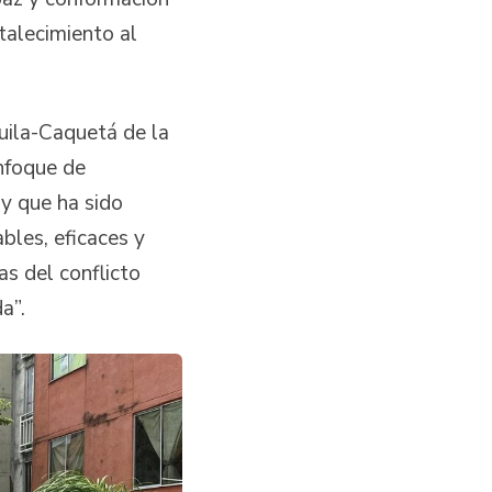
talecimiento al
Huila-Caquetá de la
nfoque de
y que ha sido
bles, eficaces y
s del conflicto
da”.