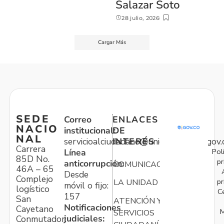
Salazar Soto
28 julio, 2026
Cargar Más
SEDE
Correo
ENLACES
NACIO
institucional:
DE
NAL
servicioalciudadano@unidadvictimas.gov.
INTERÉS
Carrera
Pol
Línea
85D No.
pr
anticorrupción:
COMUNICACIONES
46A – 65
Desde
Complejo
pr
LA UNIDAD
móvil o fijo:
logístico
C
157
San
ATENCIÓN Y
Notificaciones
Cayetano
M
SERVICIOS
judiciales:
Conmutador: