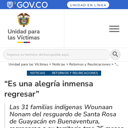
UNIDAD EN LÍNEA
Botón
Buscar:
Unidad para las Víctimas
>
Noticias
>
Retornos y Reubicaciones
>
“Es una alegría inmensa regresar”
NOTICIAS
RETORNOS Y REUBICACIONES
“Es una alegría inmensa
regresar”
Las 31 familias indígenas Wounaan
Nonam del resguardo de Santa Rosa
de Guayacán en Buenaventura,