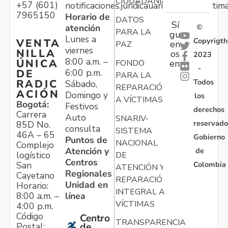
CIUDADANÍA
+57 (601)
notificaciones.juridicauariv@unidadvictim
7965150
Horario de
DATOS
Sí
atención
©
PARA LA
gu
Lunes a
Copyrigth
VENTA
en
PAZ
viernes
NILLA
os
2023
8:00 a.m. –
ÚNICA
FONDO
en:
-
6:00 p.m.
DE
PARA LA
Todos
RADIC
Sábado,
REPARACIÓN
ACIÓN
Domingo y
los
A VÍCTIMAS
Bogotá:
Festivos
derechos
Carrera
Auto
SNARIV-
reservado
85D No.
consulta
SISTEMA
46A – 65
Gobierno
Puntos de
NACIONAL
Complejo
Atención y
de
logístico
DE
Centros
Colombia
San
ATENCIÓN Y
Regionales
Cayetano
REPARACIÓN
Unidad en
Horario:
INTEGRAL A
línea
8:00 a.m. –
VÍCTIMAS
4:00 p.m.
Código
Centro
TRANSPARENCIA
Postal:
de