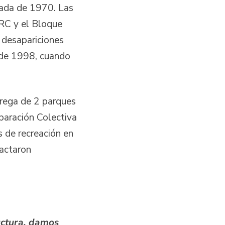
cada de 1970. Las
FARC y el Bloque
 desapariciones
 de 1998, cuando
trega de 2 parques
paración Colectiva
 de recreación en
pactaron
uctura, damos