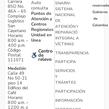
Carrera
Auto
SNARIV-
reservado
85D No.
consulta
SISTEMA
46A – 65
Gobierno
Puntos de
NACIONAL
Complejo
Atención y
de
logístico
DE
Centros
Colombia
San
ATENCIÓN Y
Regionales
Cayetano
REPARACIÓN
Unidad en
Horario:
INTEGRAL A
línea
8:00 a.m. –
VÍCTIMAS
4:00 p.m.
Código
Centro
TRANSPARENCIA
Postal:
de
relevo
111071
PARTICIPA
Medellín:
SERVICIOS
Calle 49
Y
No 50-21
TRÁMITES
piso 14
Edificio del
PARTICIPACIÓN
Café
Horario:
INFORMACIÓN
8:00 a.m. –
12:00 m. y