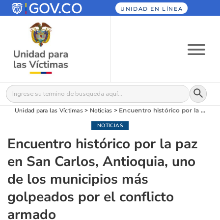
UNIDAD EN LÍNEA
Botón
Buscar:
Unidad para las Víctimas
>
Noticias
>
Encuentro histórico por la paz en San Carlos, Antioquia, uno de los municipios más golpeados por el conflicto armado
NOTICIAS
Encuentro histórico por la paz
en San Carlos, Antioquia, uno
de los municipios más
golpeados por el conflicto
armado