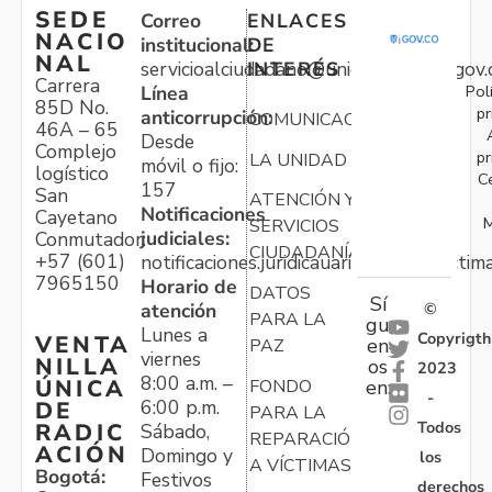
SEDE
Correo
ENLACES
NACIO
institucional:
DE
NAL
servicioalciudadano@unidadvictimas.gov.
INTERÉS
Carrera
Pol
Línea
85D No.
pr
anticorrupción:
COMUNICACIONES
46A – 65
Desde
Complejo
pr
LA UNIDAD
móvil o fijo:
logístico
C
157
San
ATENCIÓN Y
Notificaciones
Cayetano
M
SERVICIOS
judiciales:
Conmutador:
CIUDADANÍA
+57 (601)
notificaciones.juridicauariv@unidadvictim
7965150
Horario de
DATOS
Sí
atención
©
PARA LA
gu
Lunes a
Copyrigth
VENTA
en
PAZ
viernes
NILLA
os
2023
8:00 a.m. –
ÚNICA
FONDO
en:
-
6:00 p.m.
DE
PARA LA
Todos
RADIC
Sábado,
REPARACIÓN
ACIÓN
Domingo y
los
A VÍCTIMAS
Bogotá:
Festivos
derechos