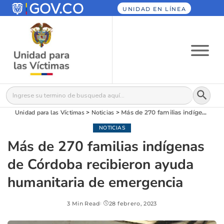
UNIDAD EN LÍNEA
Botón
Buscar:
Unidad para las Víctimas
>
Noticias
>
Más de 270 familias indígenas de Córdoba recibieron ayuda humanitaria de emergencia
NOTICIAS
Más de 270 familias indígenas
de Córdoba recibieron ayuda
humanitaria de emergencia
3 Min Read
28 febrero, 2023