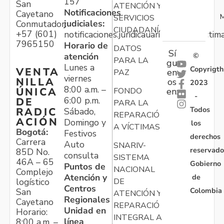
157
San
ATENCIÓN Y
Notificaciones
Cayetano
M
SERVICIOS
judiciales:
Conmutador:
CIUDADANÍA
+57 (601)
notificaciones.juridicauariv@unidadvictim
7965150
Horario de
DATOS
Sí
atención
©
PARA LA
gu
Lunes a
Copyrigth
VENTA
en
PAZ
viernes
NILLA
os
2023
8:00 a.m. –
ÚNICA
FONDO
en:
-
6:00 p.m.
DE
PARA LA
Todos
RADIC
Sábado,
REPARACIÓN
ACIÓN
Domingo y
los
A VÍCTIMAS
Bogotá:
Festivos
derechos
Carrera
Auto
SNARIV-
reservado
85D No.
consulta
SISTEMA
46A – 65
Gobierno
Puntos de
NACIONAL
Complejo
Atención y
de
logístico
DE
Centros
Colombia
San
ATENCIÓN Y
Regionales
Cayetano
REPARACIÓN
Unidad en
Horario:
INTEGRAL A
línea
8:00 a.m. –