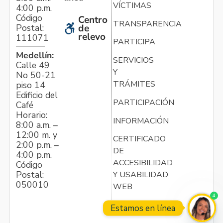
VÍCTIMAS
4:00 p.m.
Código
Centro
TRANSPARENCIA
Postal:
de
relevo
111071
PARTICIPA
Medellín:
SERVICIOS
Calle 49
Y
No 50-21
TRÁMITES
piso 14
Edificio del
PARTICIPACIÓN
Café
Horario:
INFORMACIÓN
8:00 a.m. –
12:00 m. y
CERTIFICADO
2:00 p.m. –
DE
4:00 p.m.
ACCESIBILIDAD
Código
Postal:
Y USABILIDAD
050010
WEB
4
Estamos en línea