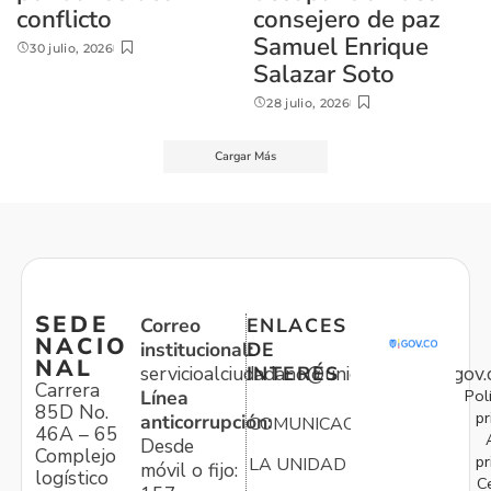
conflicto
consejero de paz
Samuel Enrique
30 julio, 2026
Salazar Soto
28 julio, 2026
Cargar Más
SEDE
Correo
ENLACES
NACIO
institucional:
DE
NAL
servicioalciudadano@unidadvictimas.gov.
INTERÉS
Carrera
Pol
Línea
85D No.
pr
anticorrupción:
COMUNICACIONES
46A – 65
Desde
Complejo
pr
LA UNIDAD
móvil o fijo:
logístico
C