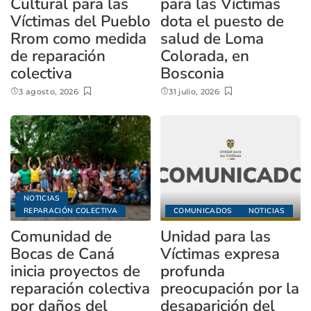
Cultural para las
para las Víctimas
Víctimas del Pueblo
dota el puesto de
Rrom como medida
salud de Loma
de reparación
Colorada, en
colectiva
Bosconia
3 agosto, 2026
31 julio, 2026
NOTICIAS
REPARACIÓN COLECTIVA
COMUNICADOS
NOTICIAS
Comunidad de
Unidad para las
Bocas de Caná
Víctimas expresa
inicia proyectos de
profunda
reparación colectiva
preocupación por la
por daños del
desaparición del