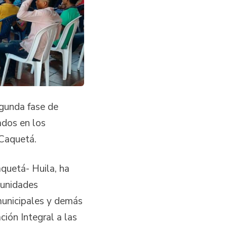
egunda fase de
ados en los
 Caquetá.
aquetá- Huila, ha
munidades
 municipales y demás
ión Integral a las