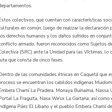
departamentos.
Estos colectivos, que cuentan con características socia
culturales en común, luego de realizar la declaración p
los derechos humanos y los daños sufridos en conjunt
conflicto armado, fueron reconocidos como Sujetos d
Colectiva (SRC) ante la Unidad para las Víctimas, lo cu
ruta que consta de cinco fases.
Dentro de las comunidades étnicas en Caquetá que e
proceso se encuentran los cabildos indígenas Muidom
Embera Chamí La Pradera, Monaya Buinaima, Nassa Us
Portal La Fraguita, Nasa We’sx La Gaitana; así como 
indígena Páez El Líbano y el pueblo Embera Chamí d