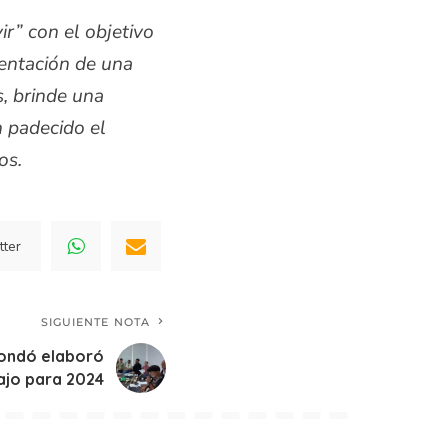
ir
”
con el objetivo
mentación de una
s, brinde una
n padecido el
hos.
tter
SIGUIENTE NOTA
Yondó elaboró
ajo para 2024