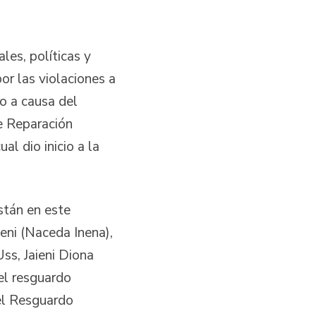
les, políticas y
or las violaciones a
o a causa del
e Reparación
al dio inicio a la
stán en este
eni (Naceda Inena),
s, Jaieni Diona
el resguardo
el Resguardo