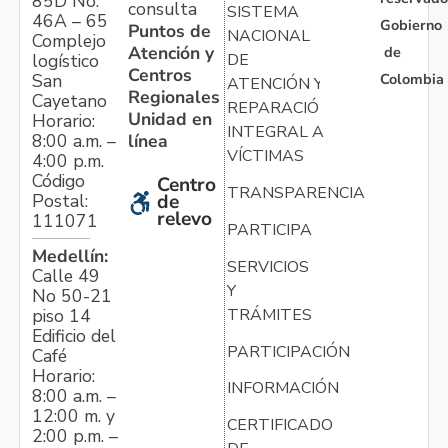
85D No.
consulta
SISTEMA
46A – 65
Gobierno
Puntos de
NACIONAL
Complejo
Atención y
de
logístico
DE
Centros
Colombia
San
ATENCIÓN Y
Regionales
Cayetano
REPARACIÓN
Unidad en
Horario:
INTEGRAL A
línea
8:00 a.m. –
VÍCTIMAS
4:00 p.m.
Código
Centro
TRANSPARENCIA
Postal:
de
relevo
111071
PARTICIPA
Medellín:
SERVICIOS
Calle 49
Y
No 50-21
TRÁMITES
piso 14
Edificio del
PARTICIPACIÓN
Café
Horario:
INFORMACIÓN
8:00 a.m. –
12:00 m. y
CERTIFICADO
2:00 p.m. –