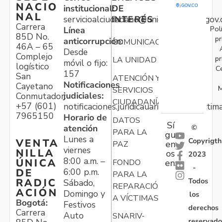
NACIO
institucional:
DE
NAL
servicioalciudadano@unidadvictimas.gov.
INTERÉS
Carrera
Pol
Línea
85D No.
pr
anticorrupción:
COMUNICACIONES
46A – 65
Desde
Complejo
pr
LA UNIDAD
móvil o fijo:
logístico
C
157
San
ATENCIÓN Y
Notificaciones
Cayetano
M
SERVICIOS
judiciales:
Conmutador:
CIUDADANÍA
+57 (601)
notificaciones.juridicauariv@unidadvictim
7965150
Horario de
DATOS
Sí
atención
©
PARA LA
gu
Lunes a
Copyrigth
VENTA
en
PAZ
viernes
NILLA
os
2023
8:00 a.m. –
ÚNICA
FONDO
en:
-
6:00 p.m.
DE
PARA LA
Todos
RADIC
Sábado,
REPARACIÓN
ACIÓN
Domingo y
los
A VÍCTIMAS
Bogotá:
Festivos
derechos
Carrera
Auto
SNARIV-
reservado