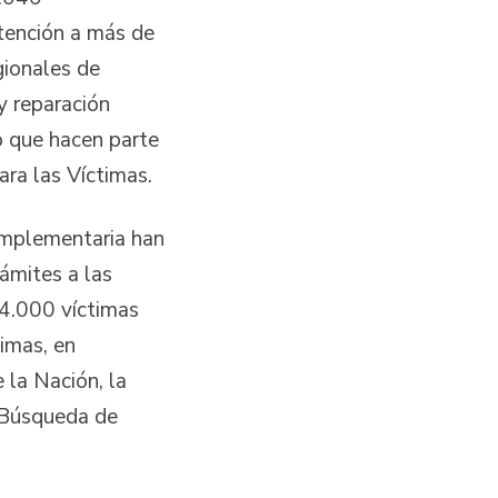
atención a más de
gionales de
y reparación
o que hacen parte
ara las Víctimas.
omplementaria han
rámites a las
4.000 víctimas
imas, en
 la Nación, la
e Búsqueda de