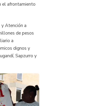
en el afrontamiento
 y Atención a
millones de pesos
iario a
émicos dignos y
ugandí, Sapzurro y