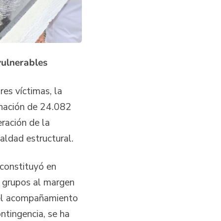
vulnerables
es víctimas, la
gnación de 24.082
eración de la
ualdad estructural.
 constituyó en
e grupos al margen
y el acompañamiento
ntingencia, se ha