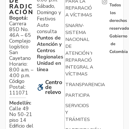
DE
PARA LA
Todos
RADIC
Sábado,
REPARACIÓN
ACIÓN
Domingo y
los
A VÍCTIMAS
Bogotá:
Festivos
derechos
Carrera
Auto
SNARIV-
reservado
85D No.
consulta
SISTEMA
46A – 65
Gobierno
Puntos de
NACIONAL
Complejo
Atención y
de
logístico
DE
Centros
Colombia
San
ATENCIÓN Y
Regionales
Cayetano
REPARACIÓN
Unidad en
Horario:
INTEGRAL A
línea
8:00 a.m. –
VÍCTIMAS
4:00 p.m.
Código
Centro
TRANSPARENCIA
Postal:
de
relevo
111071
PARTICIPA
Medellín:
SERVICIOS
Calle 49
Y
No 50-21
TRÁMITES
piso 14
Edificio del