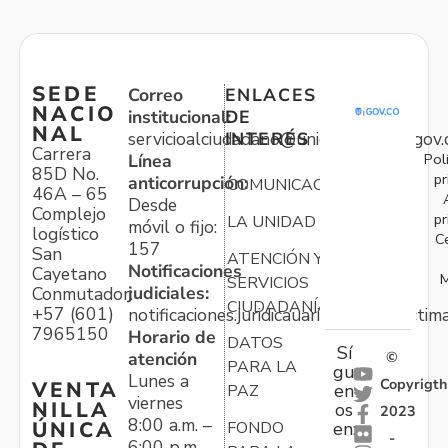
SEDE
Correo
ENLACES
NACIO
institucional:
DE
NAL
servicioalciudadano@unidadvictimas.gov.
INTERÉS
Carrera
Pol
Línea
85D No.
pr
anticorrupción:
COMUNICACIONES
46A – 65
Desde
Complejo
pr
LA UNIDAD
móvil o fijo:
logístico
C
157
San
ATENCIÓN Y
Notificaciones
Cayetano
M
SERVICIOS
judiciales:
Conmutador:
CIUDADANÍA
+57 (601)
notificaciones.juridicauariv@unidadvictim
7965150
Horario de
DATOS
Sí
atención
©
PARA LA
gu
Lunes a
Copyrigth
VENTA
en
PAZ
viernes
NILLA
os
2023
8:00 a.m. –
ÚNICA
FONDO
en:
-
6:00 p.m.