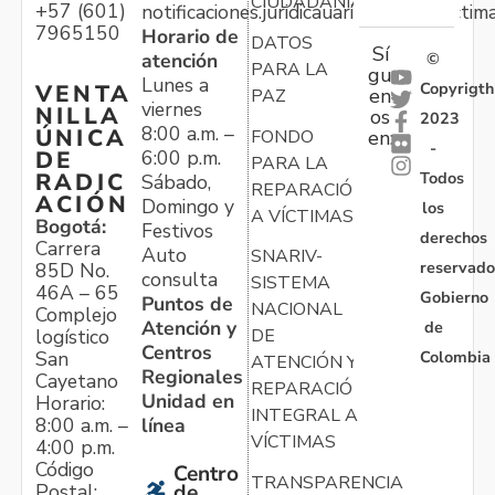
CIUDADANÍA
+57 (601)
notificaciones.juridicauariv@unidadvictim
7965150
Horario de
DATOS
Sí
atención
©
PARA LA
gu
Lunes a
Copyrigth
VENTA
en
PAZ
viernes
NILLA
os
2023
8:00 a.m. –
ÚNICA
FONDO
en:
-
6:00 p.m.
DE
PARA LA
Todos
RADIC
Sábado,
REPARACIÓN
ACIÓN
Domingo y
los
A VÍCTIMAS
Bogotá:
Festivos
derechos
Carrera
Auto
SNARIV-
reservado
85D No.
consulta
SISTEMA
46A – 65
Gobierno
Puntos de
NACIONAL
Complejo
Atención y
de
logístico
DE
Centros
Colombia
San
ATENCIÓN Y
Regionales
Cayetano
REPARACIÓN
Unidad en
Horario:
INTEGRAL A
línea
8:00 a.m. –
VÍCTIMAS
4:00 p.m.
Código
Centro
TRANSPARENCIA
Postal:
de