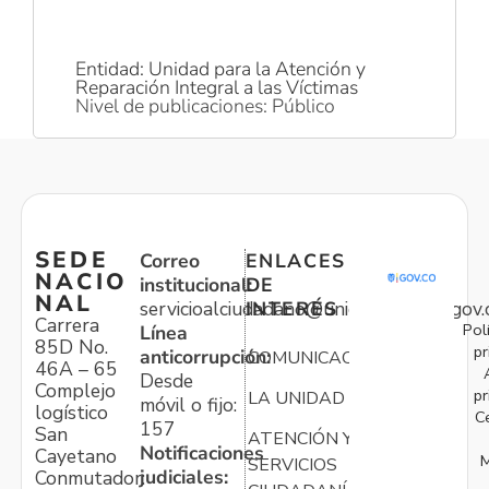
Entidad: Unidad para la Atención y
Reparación Integral a las Víctimas
Nivel de publicaciones: Público
SEDE
Correo
ENLACES
NACIO
institucional:
DE
NAL
servicioalciudadano@unidadvictimas.gov.
INTERÉS
Carrera
Pol
Línea
85D No.
pr
anticorrupción:
COMUNICACIONES
46A – 65
Desde
Complejo
pr
LA UNIDAD
móvil o fijo:
logístico
C
157
San
ATENCIÓN Y
Notificaciones
Cayetano
M
SERVICIOS
judiciales:
Conmutador: