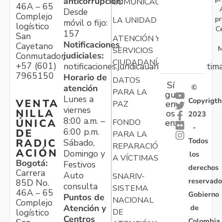
anticorrupción:
COMUNICACIONES
46A – 65
Desde
Complejo
pr
LA UNIDAD
móvil o fijo:
logístico
C
157
San
ATENCIÓN Y
Notificaciones
Cayetano
M
SERVICIOS
judiciales:
Conmutador:
CIUDADANÍA
+57 (601)
notificaciones.juridicauariv@unidadvictim
7965150
Horario de
DATOS
Sí
atención
©
PARA LA
gu
Lunes a
Copyrigth
VENTA
en
PAZ
viernes
NILLA
os
2023
8:00 a.m. –
ÚNICA
FONDO
en:
-
6:00 p.m.
DE
PARA LA
Todos
RADIC
Sábado,
REPARACIÓN
ACIÓN
Domingo y
los
A VÍCTIMAS
Bogotá:
Festivos
derechos
Carrera
Auto
SNARIV-
reservado
85D No.
consulta
SISTEMA
46A – 65
Gobierno
Puntos de
NACIONAL
Complejo
Atención y
de
logístico
DE
Centros
Colombia