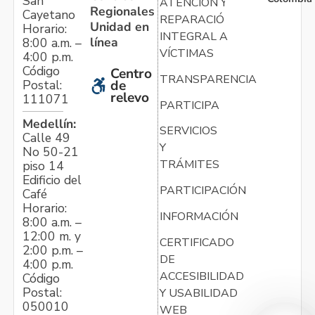
San
ATENCIÓN Y
Regionales
Cayetano
REPARACIÓN
Unidad en
Horario:
INTEGRAL A
línea
8:00 a.m. –
VÍCTIMAS
4:00 p.m.
Código
Centro
TRANSPARENCIA
Postal:
de
relevo
111071
PARTICIPA
Medellín:
SERVICIOS
Calle 49
Y
No 50-21
TRÁMITES
piso 14
Edificio del
PARTICIPACIÓN
Café
Horario:
INFORMACIÓN
8:00 a.m. –
12:00 m. y
CERTIFICADO
2:00 p.m. –
DE
4:00 p.m.
ACCESIBILIDAD
Código
Postal:
Y USABILIDAD
050010
WEB