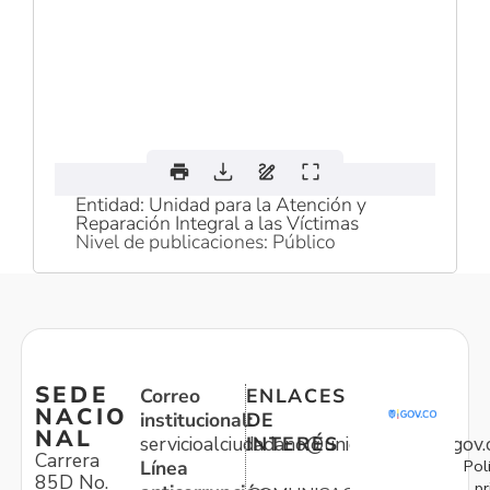
Entidad: Unidad para la Atención y
Reparación Integral a las Víctimas
Nivel de publicaciones: Público
SEDE
Correo
ENLACES
NACIO
institucional:
DE
NAL
servicioalciudadano@unidadvictimas.gov.
INTERÉS
Carrera
Pol
Línea
85D No.
pr