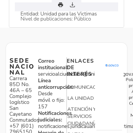
Entidad: Unidad para las Victimas
Nivel de publicaciones: Público
SEDE
Correo
ENLACES
NACIO
institucional:
DE
NAL
servicioalciudadano@unidadvictimas.gov.
INTERÉS
Carrera
Pol
Línea
85D No.
pr
anticorrupción:
COMUNICACIONES
46A – 65
Desde
Complejo
pr
LA UNIDAD
móvil o fijo:
logístico
C
157
San
ATENCIÓN Y
Notificaciones
Cayetano
M
SERVICIOS
judiciales:
Conmutador:
CIUDADANÍA
+57 (601)
notificaciones.juridicauariv@unidadvictim
7965150
Horario de