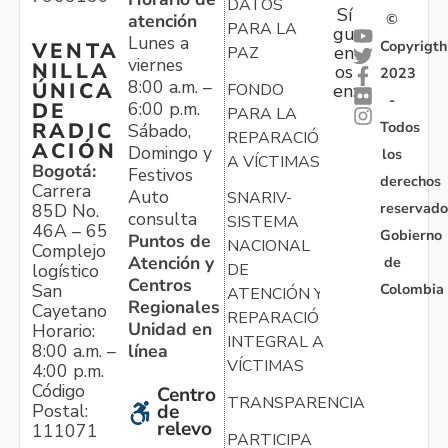
DATOS
Sí
atención
©
PARA LA
gu
Lunes a
Copyrigth
VENTA
en
PAZ
viernes
NILLA
os
2023
8:00 a.m. –
ÚNICA
FONDO
en:
-
6:00 p.m.
DE
PARA LA
Todos
RADIC
Sábado,
REPARACIÓN
ACIÓN
Domingo y
los
A VÍCTIMAS
Bogotá:
Festivos
derechos
Carrera
Auto
SNARIV-
reservado
85D No.
consulta
SISTEMA
46A – 65
Gobierno
Puntos de
NACIONAL
Complejo
Atención y
de
logístico
DE
Centros
Colombia
San
ATENCIÓN Y
Regionales
Cayetano
REPARACIÓN
Unidad en
Horario:
INTEGRAL A
línea
8:00 a.m. –
VÍCTIMAS
4:00 p.m.
Código
Centro
TRANSPARENCIA
Postal:
de
relevo
111071
PARTICIPA