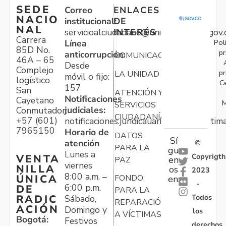
SEDE
Correo
ENLACES
NACIO
institucional:
DE
NAL
servicioalciudadano@unidadvictimas.gov.
INTERÉS
Carrera
Pol
Línea
85D No.
pr
anticorrupción:
COMUNICACIONES
46A – 65
Desde
Complejo
pr
LA UNIDAD
móvil o fijo:
logístico
C
157
San
ATENCIÓN Y
Notificaciones
Cayetano
M
SERVICIOS
judiciales:
Conmutador:
CIUDADANÍA
+57 (601)
notificaciones.juridicauariv@unidadvictim
7965150
Horario de
DATOS
Sí
atención
©
PARA LA
gu
Lunes a
Copyrigth
VENTA
en
PAZ
viernes
NILLA
os
2023
8:00 a.m. –
ÚNICA
FONDO
en:
-
6:00 p.m.
DE
PARA LA
Todos
RADIC
Sábado,
REPARACIÓN
ACIÓN
Domingo y
los
A VÍCTIMAS
Bogotá:
Festivos
derechos