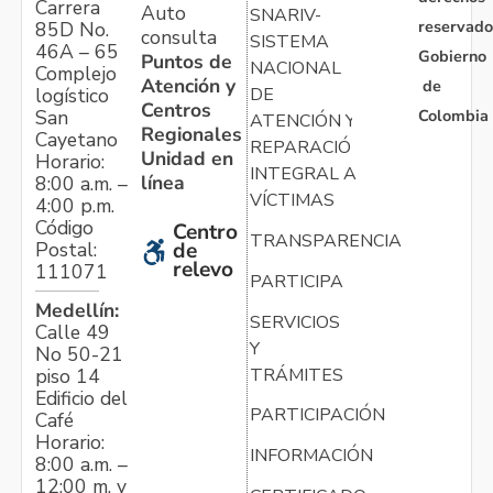
Carrera
Auto
SNARIV-
reservado
85D No.
consulta
SISTEMA
46A – 65
Gobierno
Puntos de
NACIONAL
Complejo
Atención y
de
logístico
DE
Centros
Colombia
San
ATENCIÓN Y
Regionales
Cayetano
REPARACIÓN
Unidad en
Horario:
INTEGRAL A
línea
8:00 a.m. –
VÍCTIMAS
4:00 p.m.
Código
Centro
TRANSPARENCIA
Postal:
de
relevo
111071
PARTICIPA
Medellín:
SERVICIOS
Calle 49
Y
No 50-21
TRÁMITES
piso 14
Edificio del
PARTICIPACIÓN
Café
Horario:
INFORMACIÓN
8:00 a.m. –
12:00 m. y