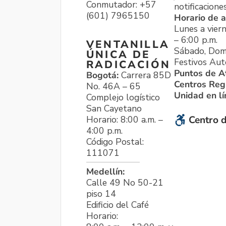
Conmutador: +57
notificacione
(601) 7965150
Horario de a
Lunes a viern
– 6:00 p.m.
VENTANILLA
Sábado, Dom
ÚNICA DE
Festivos Aut
RADICACIÓN
Puntos de A
Bogotá:
Carrera 85D
Centros Reg
No. 46A – 65
Unidad en l
Complejo logístico
San Cayetano
Horario: 8:00 a.m. –
Centro d
4:00 p.m.
Código Postal:
111071
Medellín:
Calle 49 No 50-21
piso 14
Edificio del Café
Horario: