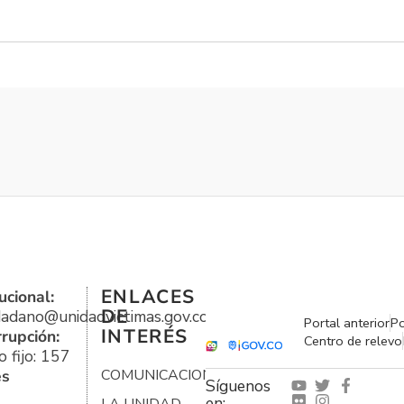
ENLACES
ucional:
DE
udadano@unidadvictimas.gov.co
Portal anterior
Po
INTERÉS
rrupción:
Centro de relevo
 fijo: 157
es
COMUNICACIONES
Síguenos
en:
LA UNIDAD