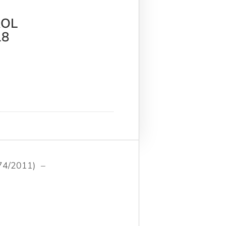
ROL
18
4/2011) –