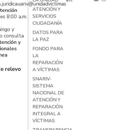
s.juridicauariv@unidadvictimas.gov.co
ATENCIÓN Y
tención
es 8:00 a.m.
SERVICIOS
CIUDADANÍA
ingo y
DATOS PARA
o consulta
LA PAZ
tención y
ionales
FONDO PARA
ínea
LA
REPARACIÓN
e relevo
A VÍCTIMAS
SNARIV-
SISTEMA
NACIONAL DE
ATENCIÓN Y
REPARACIÓN
INTEGRAL A
VÍCTIMAS
TRANSPARENCIA