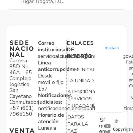
Lugar: Bogotá, D.C.
SEDE
Correo
ENLACES
NACIO
institucional:
DE
NAL
servicioalciudadano@unidadvictimas.gov.
INTERÉS
Carrera
Pol
Línea
85D No.
pr
anticorrupción:
COMUNICACIONES
46A – 65
Desde
Complejo
pr
LA UNIDAD
móvil o fijo:
logístico
C
157
San
ATENCIÓN Y
Notificaciones
Cayetano
M
SERVICIOS
judiciales:
Conmutador:
CIUDADANÍA
+57 (601)
notificaciones.juridicauariv@unidadvictim
7965150
Horario de
DATOS
Sí
atención
©
PARA LA
gu
Lunes a
Copyrigth
VENTA
en
PAZ