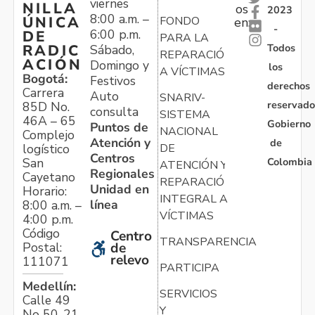
viernes
NILLA
os
2023
8:00 a.m. –
ÚNICA
FONDO
en:
-
6:00 p.m.
DE
PARA LA
Todos
RADIC
Sábado,
REPARACIÓN
ACIÓN
Domingo y
los
A VÍCTIMAS
Bogotá:
Festivos
derechos
Carrera
Auto
SNARIV-
reservado
85D No.
consulta
SISTEMA
46A – 65
Gobierno
Puntos de
NACIONAL
Complejo
Atención y
de
logístico
DE
Centros
Colombia
San
ATENCIÓN Y
Regionales
Cayetano
REPARACIÓN
Unidad en
Horario:
INTEGRAL A
línea
8:00 a.m. –
VÍCTIMAS
4:00 p.m.
Código
Centro
TRANSPARENCIA
Postal:
de
relevo
111071
PARTICIPA
Medellín:
SERVICIOS
Calle 49
Y
No 50-21