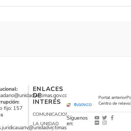
ENLACES
ucional:
DE
udadano@unidadvictimas.gov.co
Portal anterior
Po
INTERÉS
rrupción:
Centro de relevo
 fijo: 157
es
COMUNICACIONES
Síguenos
en:
LA UNIDAD
s.juridicauariv@unidadvictimas.gov.co