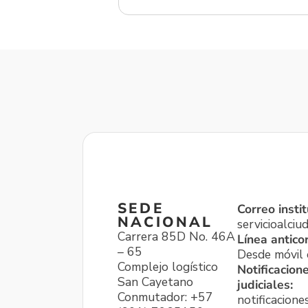
SEDE
Correo instit
NACIONAL
servicioalci
Carrera 85D No. 46A
Línea antico
– 65
Desde móvil o
Complejo logístico
Notificacion
San Cayetano
judiciales:
Conmutador: +57
notificacione