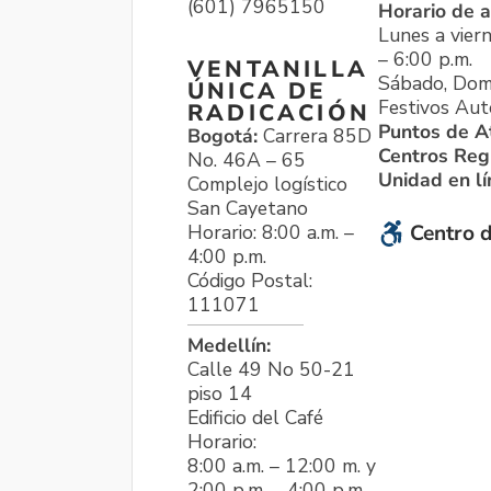
(601) 7965150
Horario de a
Lunes a viern
– 6:00 p.m.
VENTANILLA
Sábado, Dom
ÚNICA DE
Festivos Aut
RADICACIÓN
Puntos de A
Bogotá:
Carrera 85D
Centros Reg
No. 46A – 65
Unidad en l
Complejo logístico
San Cayetano
Horario: 8:00 a.m. –
Centro d
4:00 p.m.
Código Postal:
111071
Medellín:
Calle 49 No 50-21
piso 14
Edificio del Café
Horario:
8:00 a.m. – 12:00 m. y
2:00 p.m. – 4:00 p.m.