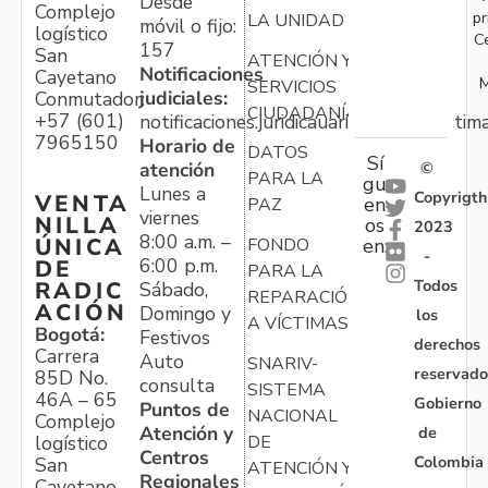
Desde
Complejo
pr
LA UNIDAD
móvil o fijo:
logístico
C
157
San
ATENCIÓN Y
Notificaciones
Cayetano
M
SERVICIOS
judiciales:
Conmutador:
CIUDADANÍA
+57 (601)
notificaciones.juridicauariv@unidadvictim
7965150
Horario de
DATOS
Sí
atención
©
PARA LA
gu
Lunes a
Copyrigth
VENTA
en
PAZ
viernes
NILLA
os
2023
8:00 a.m. –
ÚNICA
FONDO
en:
-
6:00 p.m.
DE
PARA LA
Todos
RADIC
Sábado,
REPARACIÓN
ACIÓN
Domingo y
los
A VÍCTIMAS
Bogotá:
Festivos
derechos
Carrera
Auto
SNARIV-
reservado
85D No.
consulta
SISTEMA
46A – 65
Gobierno
Puntos de
NACIONAL
Complejo
Atención y
de
logístico
DE
Centros
Colombia
San
ATENCIÓN Y
Regionales
Cayetano