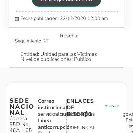
Fecha publicación: 22/12/2020 12:00 am
Reseña:
Seguimiento RT
Entidad: Unidad para las Víctimas
Nivel de publicaciones: Público
SEDE
Correo
ENLACES
NACIO
institucional:
DE
NAL
servicioalciudadano@unidadvictimas.gov.
INTERÉS
Carrera
Pol
Línea
85D No.
pr
anticorrupción:
COMUNICACIONES
46A – 65