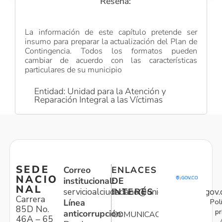
Reseña:
La información de este capítulo pretende ser
insumo para preparar la actualización del Plan de
Contingencia. Todos los formatos pueden
cambiar de acuerdo con las características
particulares de su municipio
Entidad: Unidad para la Atención y
Reparación Integral a las Víctimas
SEDE
Correo
ENLACES
NACIO
institucional:
DE
NAL
servicioalciudadano@unidadvictimas.gov.
INTERÉS
Carrera
Pol
Línea
85D No.
pr
anticorrupción:
COMUNICACIONES
46A – 65