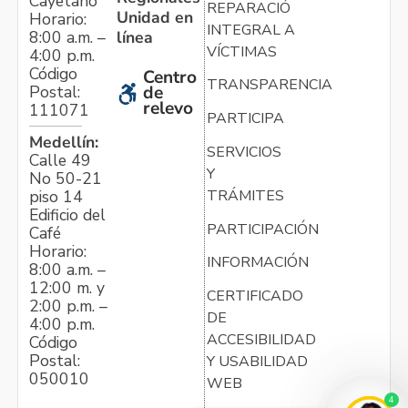
Cayetano
REPARACIÓN
Unidad en
Horario:
INTEGRAL A
línea
8:00 a.m. –
VÍCTIMAS
4:00 p.m.
Código
Centro
TRANSPARENCIA
Postal:
de
relevo
111071
PARTICIPA
Medellín:
SERVICIOS
Calle 49
Y
No 50-21
TRÁMITES
piso 14
Edificio del
PARTICIPACIÓN
Café
Horario:
INFORMACIÓN
8:00 a.m. –
12:00 m. y
CERTIFICADO
2:00 p.m. –
DE
4:00 p.m.
ACCESIBILIDAD
Código
Postal:
Y USABILIDAD
050010
WEB
4