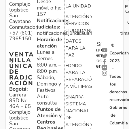
Desde
Complejo
pr
LA UNIDAD
móvil o fijo:
logístico
C
157
San
ATENCIÓN Y
Notificaciones
Cayetano
M
SERVICIOS
judiciales:
Conmutador:
CIUDADANÍA
+57 (601)
notificaciones.juridicauariv@unidadvictim
7965150
Horario de
DATOS
Sí
atención
©
PARA LA
gu
Lunes a
Copyrigth
VENTA
en
PAZ
viernes
NILLA
os
2023
8:00 a.m. –
ÚNICA
FONDO
en:
-
6:00 p.m.
DE
PARA LA
Todos
RADIC
Sábado,
REPARACIÓN
ACIÓN
Domingo y
los
A VÍCTIMAS
Bogotá:
Festivos
derechos
Carrera
Auto
SNARIV-
reservado
85D No.
consulta
SISTEMA
46A – 65
Gobierno
Puntos de
NACIONAL
Complejo
Atención y
de
logístico
DE
Centros
Colombia
San
ATENCIÓN Y
Regionales