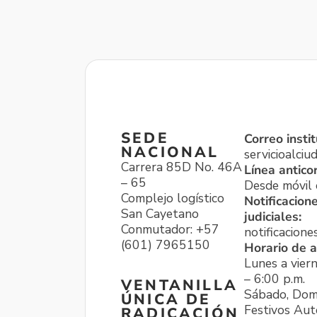
SEDE
Correo instit
NACIONAL
servicioalci
Carrera 85D No. 46A
Línea antico
– 65
Desde móvil o
Complejo logístico
Notificacion
San Cayetano
judiciales:
Conmutador: +57
notificacione
(601) 7965150
Horario de a
Lunes a viern
– 6:00 p.m.
VENTANILLA
Sábado, Dom
ÚNICA DE
Festivos Aut
RADICACIÓN