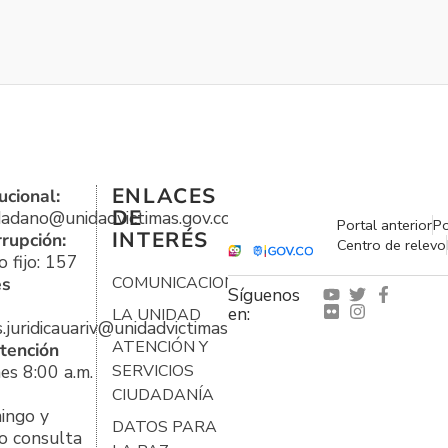
ENLACES
ucional:
DE
udadano@unidadvictimas.gov.co
Portal anterior
Po
INTERÉS
rrupción:
Centro de relevo
 fijo: 157
es
COMUNICACIONES
Síguenos
en:
LA UNIDAD
s.juridicauariv@unidadvictimas.gov.co
ATENCIÓN Y
tención
es 8:00 a.m.
SERVICIOS
CIUDADANÍA
ingo y
DATOS PARA
o consulta