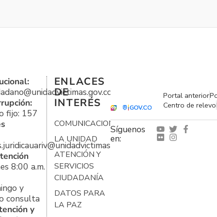
ENLACES
ucional:
DE
udadano@unidadvictimas.gov.co
Portal anterior
Po
INTERÉS
rrupción:
Centro de relevo
 fijo: 157
es
COMUNICACIONES
Síguenos
en:
LA UNIDAD
s.juridicauariv@unidadvictimas.gov.co
ATENCIÓN Y
tención
es 8:00 a.m.
SERVICIOS
CIUDADANÍA
ingo y
DATOS PARA
o consulta
LA PAZ
tención y