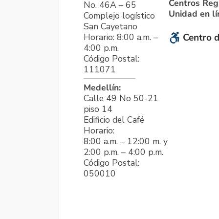
Centros Reg
No. 46A – 65
Unidad en l
Complejo logístico
San Cayetano
Horario: 8:00 a.m. –
Centro d
4:00 p.m.
Código Postal:
111071
Medellín:
Calle 49 No 50-21
piso 14
Edificio del Café
Horario:
8:00 a.m. – 12:00 m. y
2:00 p.m. – 4:00 p.m.
Código Postal:
050010