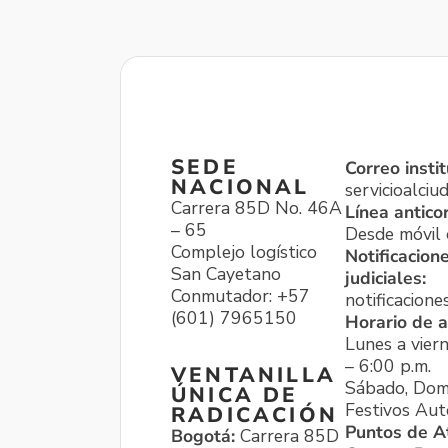
SEDE
Correo instit
NACIONAL
servicioalci
Carrera 85D No. 46A
Línea antico
– 65
Desde móvil o
Complejo logístico
Notificacion
San Cayetano
judiciales:
Conmutador: +57
notificacione
(601) 7965150
Horario de a
Lunes a viern
– 6:00 p.m.
VENTANILLA
Sábado, Dom
ÚNICA DE
Festivos Aut
RADICACIÓN
Puntos de A
Bogotá:
Carrera 85D