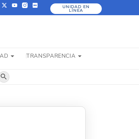
UNIDAD EN
LÍNEA
DAD
TRANSPARENCIA
Botón de búsqueda