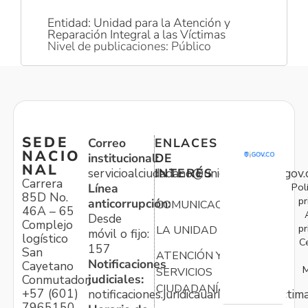
Entidad: Unidad para la Atención y
Reparación Integral a las Víctimas
Nivel de publicaciones: Público
SEDE
Correo
ENLACES
NACIO
institucional:
DE
NAL
servicioalciudadano@unidadvictimas.gov.
INTERÉS
Carrera
Pol
Línea
85D No.
pr
anticorrupción:
COMUNICACIONES
46A – 65
Desde
Complejo
pr
LA UNIDAD
móvil o fijo:
logístico
C
157
San
ATENCIÓN Y
Notificaciones
Cayetano
M
SERVICIOS
judiciales:
Conmutador:
CIUDADANÍA
+57 (601)
notificaciones.juridicauariv@unidadvictim
7965150