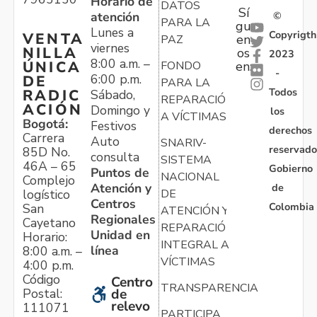
Horario de
DATOS
Sí
atención
©
PARA LA
gu
Lunes a
Copyrigth
VENTA
en
PAZ
viernes
NILLA
os
2023
8:00 a.m. –
ÚNICA
FONDO
en:
-
6:00 p.m.
DE
PARA LA
Todos
RADIC
Sábado,
REPARACIÓN
ACIÓN
Domingo y
los
A VÍCTIMAS
Bogotá:
Festivos
derechos
Carrera
Auto
SNARIV-
reservado
85D No.
consulta
SISTEMA
46A – 65
Gobierno
Puntos de
NACIONAL
Complejo
Atención y
de
logístico
DE
Centros
Colombia
San
ATENCIÓN Y
Regionales
Cayetano
REPARACIÓN
Unidad en
Horario:
INTEGRAL A
línea
8:00 a.m. –
VÍCTIMAS
4:00 p.m.
Código
Centro
TRANSPARENCIA
Postal:
de
relevo
111071
PARTICIPA