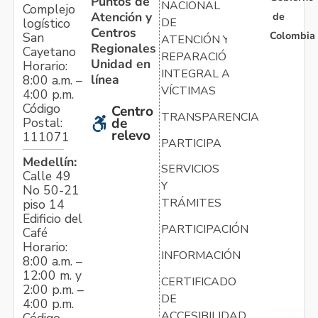
Puntos de
NACIONAL
Complejo
Atención y
de
logístico
DE
Centros
Colombia
San
ATENCIÓN Y
Regionales
Cayetano
REPARACIÓN
Unidad en
Horario:
INTEGRAL A
línea
8:00 a.m. –
VÍCTIMAS
4:00 p.m.
Código
Centro
TRANSPARENCIA
Postal:
de
relevo
111071
PARTICIPA
Medellín:
SERVICIOS
Calle 49
Y
No 50-21
TRÁMITES
piso 14
Edificio del
PARTICIPACIÓN
Café
Horario:
INFORMACIÓN
8:00 a.m. –
12:00 m. y
CERTIFICADO
2:00 p.m. –
DE
4:00 p.m.
ACCESIBILIDAD
Código