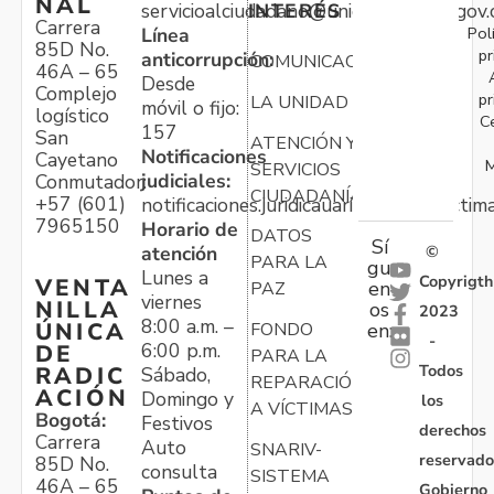
NAL
servicioalciudadano@unidadvictimas.gov.
INTERÉS
Carrera
Pol
Línea
85D No.
pr
anticorrupción:
COMUNICACIONES
46A – 65
Desde
Complejo
pr
LA UNIDAD
móvil o fijo:
logístico
C
157
San
ATENCIÓN Y
Notificaciones
Cayetano
M
SERVICIOS
judiciales:
Conmutador:
CIUDADANÍA
+57 (601)
notificaciones.juridicauariv@unidadvictim
7965150
Horario de
DATOS
Sí
atención
©
PARA LA
gu
Lunes a
Copyrigth
VENTA
en
PAZ
viernes
NILLA
os
2023
8:00 a.m. –
ÚNICA
FONDO
en:
-
6:00 p.m.
DE
PARA LA
Todos
RADIC
Sábado,
REPARACIÓN
ACIÓN
Domingo y
los
A VÍCTIMAS
Bogotá:
Festivos
derechos
Carrera
Auto
SNARIV-
reservado
85D No.
consulta
SISTEMA
46A – 65
Gobierno