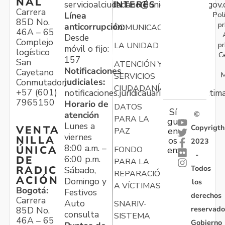
NAL
servicioalciudadano@unidadvictimas.gov.
INTERÉS
Carrera
Pol
Línea
85D No.
pr
anticorrupción:
COMUNICACIONES
46A – 65
Desde
Complejo
pr
LA UNIDAD
móvil o fijo:
logístico
C
157
San
ATENCIÓN Y
Notificaciones
Cayetano
M
SERVICIOS
judiciales:
Conmutador:
CIUDADANÍA
+57 (601)
notificaciones.juridicauariv@unidadvictim
7965150
Horario de
DATOS
Sí
atención
©
PARA LA
gu
Lunes a
Copyrigth
VENTA
en
PAZ
viernes
NILLA
os
2023
8:00 a.m. –
ÚNICA
FONDO
en:
-
6:00 p.m.
DE
PARA LA
Todos
RADIC
Sábado,
REPARACIÓN
ACIÓN
Domingo y
los
A VÍCTIMAS
Bogotá:
Festivos
derechos
Carrera
Auto
SNARIV-
reservado
85D No.
consulta
SISTEMA
46A – 65
Gobierno