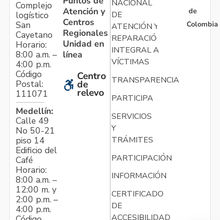
Puntos de
NACIONAL
Complejo
Atención y
de
logístico
DE
Centros
Colombia
San
ATENCIÓN Y
Regionales
Cayetano
REPARACIÓN
Unidad en
Horario:
INTEGRAL A
línea
8:00 a.m. –
VÍCTIMAS
4:00 p.m.
Código
Centro
TRANSPARENCIA
Postal:
de
relevo
111071
PARTICIPA
Medellín:
SERVICIOS
Calle 49
Y
No 50-21
TRÁMITES
piso 14
Edificio del
PARTICIPACIÓN
Café
Horario:
INFORMACIÓN
8:00 a.m. –
12:00 m. y
CERTIFICADO
2:00 p.m. –
DE
4:00 p.m.
ACCESIBILIDAD
Código