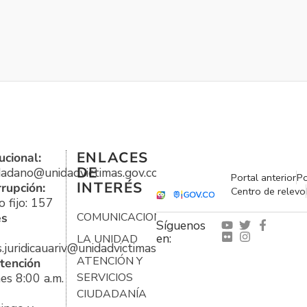
ENLACES
ucional:
DE
udadano@unidadvictimas.gov.co
Portal anterior
Po
INTERÉS
rrupción:
Centro de relevo
 fijo: 157
es
COMUNICACIONES
Síguenos
en:
LA UNIDAD
s.juridicauariv@unidadvictimas.gov.co
ATENCIÓN Y
tención
es 8:00 a.m.
SERVICIOS
CIUDADANÍA