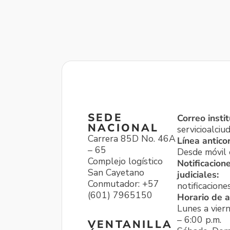
SEDE
Correo instit
NACIONAL
servicioalci
Carrera 85D No. 46A
Línea antico
– 65
Desde móvil o
Complejo logístico
Notificacion
San Cayetano
judiciales:
Conmutador: +57
notificacione
(601) 7965150
Horario de a
Lunes a viern
– 6:00 p.m.
VENTANILLA