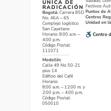
Sábado, Dom
ÚNICA DE
Festivos Aut
RADICACIÓN
Puntos de A
Bogotá:
Carrera 85D
Centros Reg
No. 46A – 65
Unidad en l
Complejo logístico
San Cayetano
Horario: 8:00 a.m. –
Centro d
4:00 p.m.
Código Postal:
111071
Medellín:
Calle 49 No 50-21
piso 14
Edificio del Café
Horario:
8:00 a.m. – 12:00 m. y
2:00 p.m. – 4:00 p.m.
Código Postal:
050010