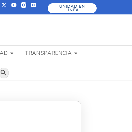
UNIDAD EN
LÍNEA
DAD
TRANSPARENCIA
Botón de búsqueda