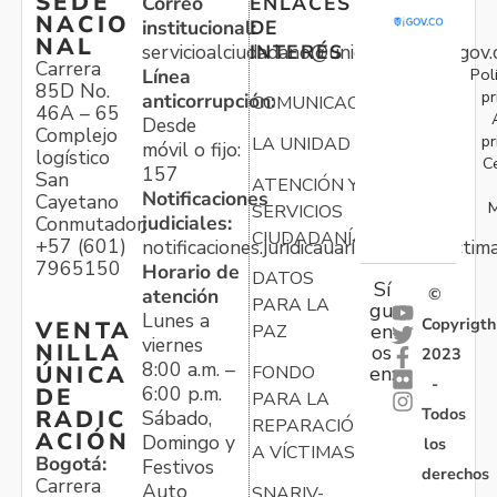
SEDE
Correo
ENLACES
NACIO
institucional:
DE
NAL
servicioalciudadano@unidadvictimas.gov.
INTERÉS
Carrera
Pol
Línea
85D No.
pr
anticorrupción:
COMUNICACIONES
46A – 65
Desde
Complejo
pr
LA UNIDAD
móvil o fijo:
logístico
C
157
San
ATENCIÓN Y
Notificaciones
Cayetano
M
SERVICIOS
judiciales:
Conmutador:
CIUDADANÍA
+57 (601)
notificaciones.juridicauariv@unidadvictim
7965150
Horario de
DATOS
Sí
atención
©
PARA LA
gu
Lunes a
Copyrigth
VENTA
en
PAZ
viernes
NILLA
os
2023
8:00 a.m. –
ÚNICA
FONDO
en:
-
6:00 p.m.
DE
PARA LA
Todos
RADIC
Sábado,
REPARACIÓN
ACIÓN
Domingo y
los
A VÍCTIMAS
Bogotá:
Festivos
derechos
Carrera
Auto
SNARIV-