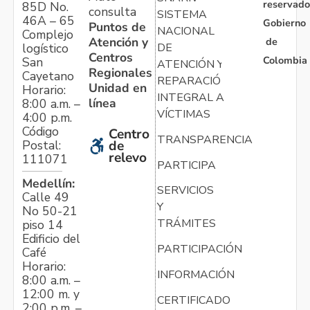
reservado
85D No.
consulta
SISTEMA
46A – 65
Gobierno
Puntos de
NACIONAL
Complejo
Atención y
de
logístico
DE
Centros
Colombia
San
ATENCIÓN Y
Regionales
Cayetano
REPARACIÓN
Unidad en
Horario:
INTEGRAL A
línea
8:00 a.m. –
VÍCTIMAS
4:00 p.m.
Código
Centro
TRANSPARENCIA
Postal:
de
relevo
111071
PARTICIPA
Medellín:
SERVICIOS
Calle 49
Y
No 50-21
TRÁMITES
piso 14
Edificio del
PARTICIPACIÓN
Café
Horario:
INFORMACIÓN
8:00 a.m. –
12:00 m. y
CERTIFICADO
2:00 p.m. –