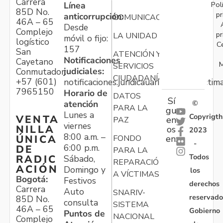
Carrera
Pol
Línea
85D No.
pr
anticorrupción:
COMUNICACIONES
46A – 65
Desde
Complejo
pr
LA UNIDAD
móvil o fijo:
logístico
C
157
San
ATENCIÓN Y
Notificaciones
Cayetano
M
SERVICIOS
judiciales:
Conmutador:
CIUDADANÍA
+57 (601)
notificaciones.juridicauariv@unidadvictim
7965150
Horario de
DATOS
Sí
atención
©
PARA LA
gu
Lunes a
Copyrigth
VENTA
en
PAZ
viernes
NILLA
os
2023
8:00 a.m. –
ÚNICA
FONDO
en:
-
6:00 p.m.
DE
PARA LA
Todos
RADIC
Sábado,
REPARACIÓN
ACIÓN
Domingo y
los
A VÍCTIMAS
Bogotá:
Festivos
derechos
Carrera
Auto
SNARIV-
reservado
85D No.
consulta
SISTEMA
46A – 65
Gobierno
Puntos de
NACIONAL
Complejo