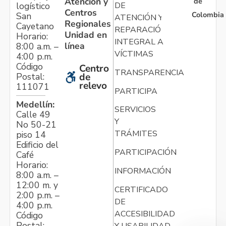
Atención y
de
logístico
DE
Centros
Colombia
San
ATENCIÓN Y
Regionales
Cayetano
REPARACIÓN
Unidad en
Horario:
INTEGRAL A
línea
8:00 a.m. –
VÍCTIMAS
4:00 p.m.
Código
Centro
TRANSPARENCIA
Postal:
de
relevo
111071
PARTICIPA
Medellín:
SERVICIOS
Calle 49
Y
No 50-21
TRÁMITES
piso 14
Edificio del
PARTICIPACIÓN
Café
Horario:
INFORMACIÓN
8:00 a.m. –
12:00 m. y
CERTIFICADO
2:00 p.m. –
DE
4:00 p.m.
ACCESIBILIDAD
Código
Postal:
Y USABILIDAD