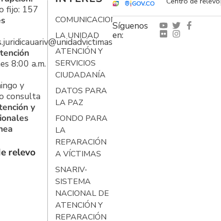
Centro de relevo
 fijo: 157
es
COMUNICACIONES
Síguenos
en:
LA UNIDAD
s.juridicauariv@unidadvictimas.gov.co
ATENCIÓN Y
tención
es 8:00 a.m.
SERVICIOS
CIUDADANÍA
ingo y
DATOS PARA
o consulta
LA PAZ
tención y
ionales
FONDO PARA
ínea
LA
REPARACIÓN
e relevo
A VÍCTIMAS
SNARIV-
SISTEMA
NACIONAL DE
ATENCIÓN Y
REPARACIÓN