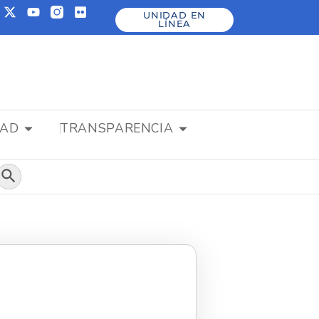
UNIDAD EN
LÍNEA
DAD
TRANSPARENCIA
Botón de búsqueda