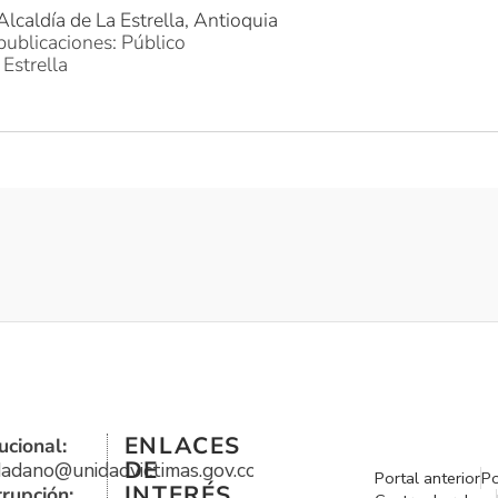
Alcaldía de La Estrella, Antioquia
publicaciones: Público
 Estrella
ENLACES
ucional:
DE
udadano@unidadvictimas.gov.co
Portal anterior
Po
INTERÉS
rrupción: