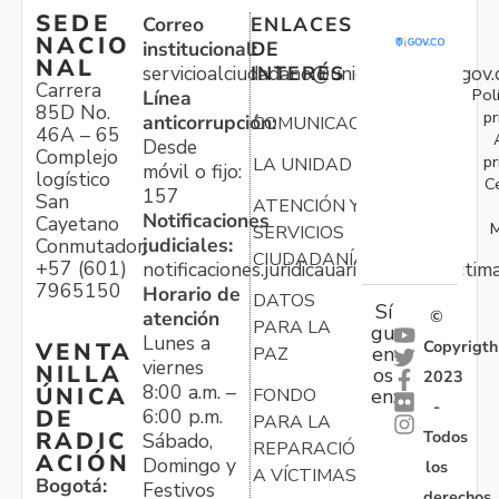
SEDE
Correo
ENLACES
NACIO
institucional:
DE
NAL
servicioalciudadano@unidadvictimas.gov.
INTERÉS
Carrera
Pol
Línea
85D No.
pr
anticorrupción:
COMUNICACIONES
46A – 65
Desde
Complejo
pr
LA UNIDAD
móvil o fijo:
logístico
C
157
San
ATENCIÓN Y
Notificaciones
Cayetano
M
SERVICIOS
judiciales:
Conmutador:
CIUDADANÍA
+57 (601)
notificaciones.juridicauariv@unidadvictim
7965150
Horario de
DATOS
Sí
atención
©
PARA LA
gu
Lunes a
Copyrigth
VENTA
en
PAZ
viernes
NILLA
os
2023
8:00 a.m. –
ÚNICA
FONDO
en:
-
6:00 p.m.
DE
PARA LA
Todos
RADIC
Sábado,
REPARACIÓN
ACIÓN
Domingo y
los
A VÍCTIMAS
Bogotá:
Festivos
derechos