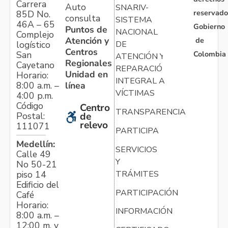
Carrera
Auto
SNARIV-
reservado
85D No.
consulta
SISTEMA
46A – 65
Gobierno
Puntos de
NACIONAL
Complejo
Atención y
de
logístico
DE
Centros
Colombia
San
ATENCIÓN Y
Regionales
Cayetano
REPARACIÓN
Unidad en
Horario:
INTEGRAL A
línea
8:00 a.m. –
VÍCTIMAS
4:00 p.m.
Código
Centro
TRANSPARENCIA
Postal:
de
relevo
111071
PARTICIPA
Medellín:
SERVICIOS
Calle 49
Y
No 50-21
TRÁMITES
piso 14
Edificio del
PARTICIPACIÓN
Café
Horario:
INFORMACIÓN
8:00 a.m. –
12:00 m. y