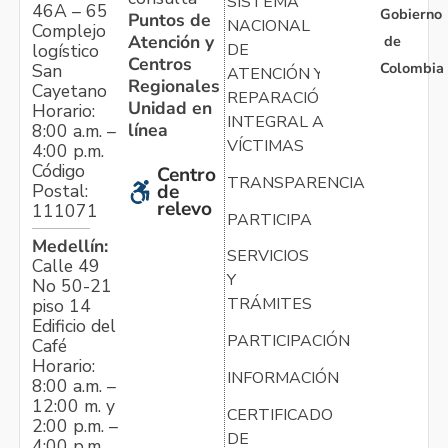
SISTEMA
46A – 65
Gobierno
Puntos de
NACIONAL
Complejo
Atención y
de
logístico
DE
Centros
Colombia
San
ATENCIÓN Y
Regionales
Cayetano
REPARACIÓN
Unidad en
Horario:
INTEGRAL A
línea
8:00 a.m. –
VÍCTIMAS
4:00 p.m.
Código
Centro
TRANSPARENCIA
Postal:
de
relevo
111071
PARTICIPA
Medellín:
SERVICIOS
Calle 49
Y
No 50-21
TRÁMITES
piso 14
Edificio del
PARTICIPACIÓN
Café
Horario:
INFORMACIÓN
8:00 a.m. –
12:00 m. y
CERTIFICADO
2:00 p.m. –
DE
4:00 p.m.