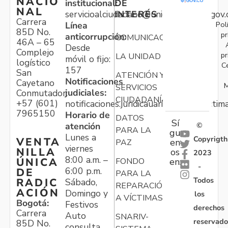
NACIO
institucional:
DE
NAL
servicioalciudadano@unidadvictimas.gov.
INTERÉS
Carrera
Pol
Línea
85D No.
pr
anticorrupción:
COMUNICACIONES
46A – 65
Desde
Complejo
pr
LA UNIDAD
móvil o fijo:
logístico
C
157
San
ATENCIÓN Y
Notificaciones
Cayetano
M
SERVICIOS
judiciales:
Conmutador:
CIUDADANÍA
+57 (601)
notificaciones.juridicauariv@unidadvictim
7965150
Horario de
DATOS
Sí
atención
©
PARA LA
gu
Lunes a
Copyrigth
VENTA
en
PAZ
viernes
NILLA
os
2023
8:00 a.m. –
ÚNICA
FONDO
en:
-
6:00 p.m.
DE
PARA LA
Todos
RADIC
Sábado,
REPARACIÓN
ACIÓN
Domingo y
los
A VÍCTIMAS
Bogotá:
Festivos
derechos
Carrera
Auto
SNARIV-
reservado
85D No.
consulta