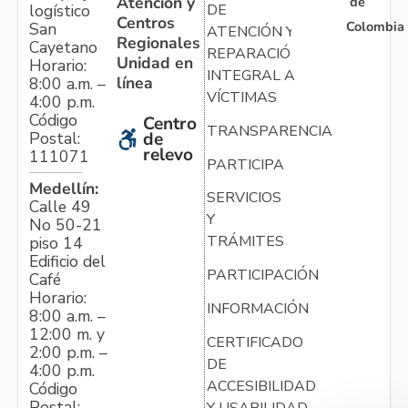
Atención y
de
logístico
DE
Centros
Colombia
San
ATENCIÓN Y
Regionales
Cayetano
REPARACIÓN
Unidad en
Horario:
INTEGRAL A
línea
8:00 a.m. –
VÍCTIMAS
4:00 p.m.
Código
Centro
TRANSPARENCIA
Postal:
de
relevo
111071
PARTICIPA
Medellín:
SERVICIOS
Calle 49
Y
No 50-21
TRÁMITES
piso 14
Edificio del
PARTICIPACIÓN
Café
Horario:
INFORMACIÓN
8:00 a.m. –
12:00 m. y
CERTIFICADO
2:00 p.m. –
DE
4:00 p.m.
ACCESIBILIDAD
Código
Postal:
Y USABILIDAD