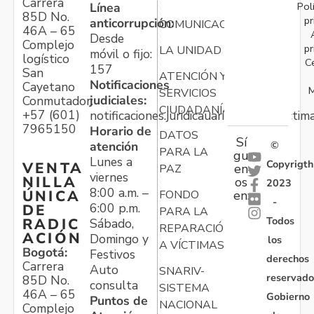
Carrera
Pol
Línea
85D No.
pr
anticorrupción:
COMUNICACIONES
46A – 65
Desde
Complejo
pr
LA UNIDAD
móvil o fijo:
logístico
C
157
San
ATENCIÓN Y
Notificaciones
Cayetano
M
SERVICIOS
judiciales:
Conmutador:
CIUDADANÍA
+57 (601)
notificaciones.juridicauariv@unidadvictim
7965150
Horario de
DATOS
Sí
atención
©
PARA LA
gu
Lunes a
Copyrigth
VENTA
en
PAZ
viernes
NILLA
os
2023
8:00 a.m. –
ÚNICA
FONDO
en:
-
6:00 p.m.
DE
PARA LA
Todos
RADIC
Sábado,
REPARACIÓN
ACIÓN
Domingo y
los
A VÍCTIMAS
Bogotá:
Festivos
derechos
Carrera
Auto
SNARIV-
reservado
85D No.
consulta
SISTEMA
46A – 65
Gobierno
Puntos de
NACIONAL
Complejo