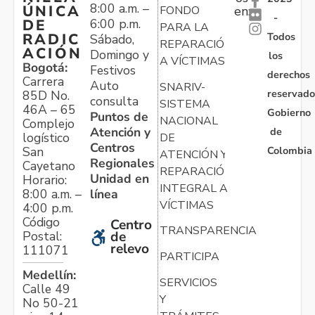
8:00 a.m. –
ÚNICA
FONDO
en:
-
6:00 p.m.
DE
PARA LA
Todos
RADIC
Sábado,
REPARACIÓN
ACIÓN
Domingo y
los
A VÍCTIMAS
Bogotá:
Festivos
derechos
Carrera
Auto
SNARIV-
reservado
85D No.
consulta
SISTEMA
46A – 65
Gobierno
Puntos de
NACIONAL
Complejo
Atención y
de
logístico
DE
Centros
Colombia
San
ATENCIÓN Y
Regionales
Cayetano
REPARACIÓN
Unidad en
Horario:
INTEGRAL A
línea
8:00 a.m. –
VÍCTIMAS
4:00 p.m.
Código
Centro
TRANSPARENCIA
Postal:
de
relevo
111071
PARTICIPA
Medellín:
SERVICIOS
Calle 49
Y
No 50-21