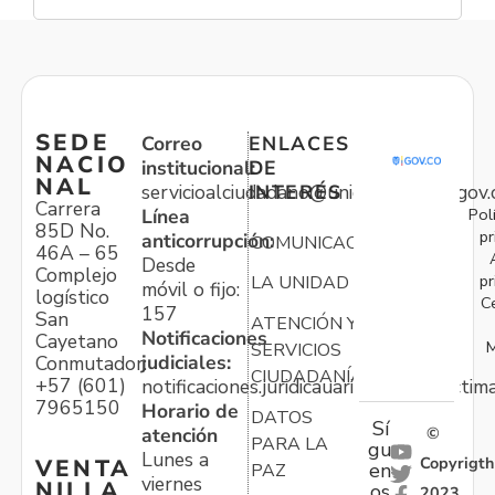
SEDE
Correo
ENLACES
NACIO
institucional:
DE
NAL
servicioalciudadano@unidadvictimas.gov.
INTERÉS
Carrera
Pol
Línea
85D No.
pr
anticorrupción:
COMUNICACIONES
46A – 65
Desde
Complejo
pr
LA UNIDAD
móvil o fijo:
logístico
C
157
San
ATENCIÓN Y
Notificaciones
Cayetano
M
SERVICIOS
judiciales:
Conmutador:
CIUDADANÍA
+57 (601)
notificaciones.juridicauariv@unidadvictim
7965150
Horario de
DATOS
Sí
atención
©
PARA LA
gu
Lunes a
Copyrigth
VENTA
en
PAZ
viernes
NILLA
os
2023