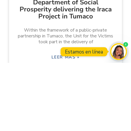
Department of Social
Prosperity delivering the Iraca
Project in Tumaco
Within the framework of a public-private
partnership in Tumaco, the Unit for the Victims
took part in the delivery of
4
Estamos en línea
LEER MÁS »
Open
18 febrero, 2021
The Unit joined the
Department of Social
Prosperity delivering the Iraca
Project in Tumaco